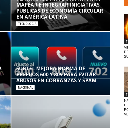
MAPEAR E INTEGRAR INICIATIVAS
PÚBLICAS DE ECONOMÍA CIRCULAR
EN AMÉRICA LATINA
TECNOLOGÍA
T
VI
D
SU
A
SUBTEL MEJORA NORMA DE
PREFIJOS 600 Y 809 PARA EVITAR
ABUSOS EN COBRANZAS Y SPAM
NACIONAL
T
N
D
PO
VI.