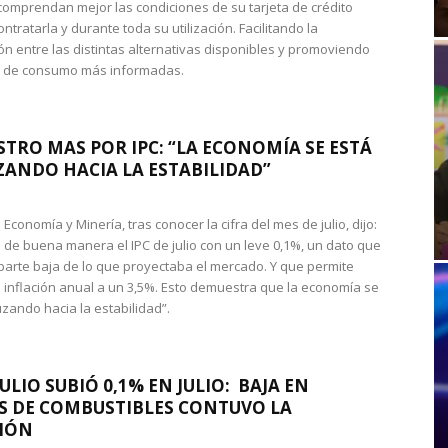
omprendan mejor las condiciones de su tarjeta de crédito
ntratarla y durante toda su utilización. Facilitando la
n entre las distintas alternativas disponibles y promoviendo
s de consumo más informadas.
STRO MAS POR IPC: “LA ECONOMÍA SE ESTÁ
ANDO HACIA LA ESTABILIDAD”
de Economía y Minería, tras conocer la cifra del mes de julio, dijo:
 de buena manera el IPC de julio con un leve 0,1%, un dato que
 parte baja de lo que proyectaba el mercado. Y que permite
 inflación anual a un 3,5%. Esto demuestra que la economía se
zando hacia la estabilidad”.
JULIO SUBIÓ 0,1% EN JULIO: BAJA EN
S DE COMBUSTIBLES CONTUVO LA
IÓN