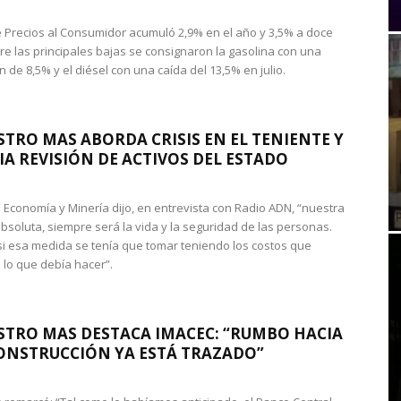
de Precios al Consumidor acumuló 2,9% en el año y 3,5% a doce
re las principales bajas se consignaron la gasolina con una
 de 8,5% y el diésel con una caída del 13,5% en julio.
STRO MAS ABORDA CRISIS EN EL TENIENTE Y
A REVISIÓN DE ACTIVOS DEL ESTADO
de Economía y Minería dijo, en entrevista con Radio ADN, “nuestra
absoluta, siempre será la vida y la seguridad de las personas.
si esa medida se tenía que tomar teniendo los costos que
 lo que debía hacer”.
STRO MAS DESTACA IMACEC: “RUMBO HACIA
ONSTRUCCIÓN YA ESTÁ TRAZADO”