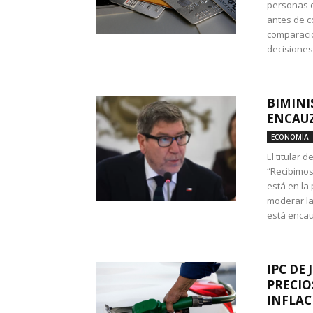
personas c
antes de co
comparació
decisione
BIMINI
ENCAUZ
ECONOMÍA
El titular 
“Recibimos
está en la
moderar la
está encau
IPC DE 
PRECIO
INFLAC