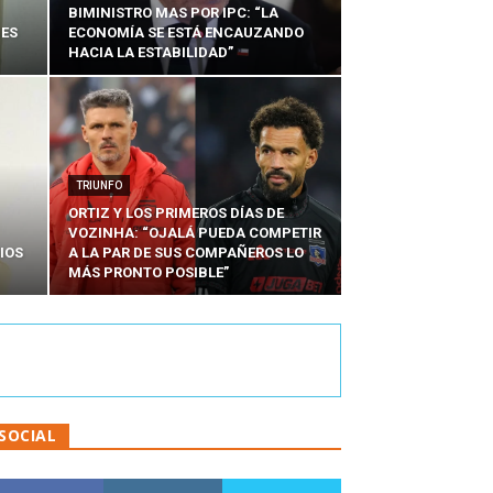
BIMINISTRO MAS POR IPC: “LA
NES
ECONOMÍA SE ESTÁ ENCAUZANDO
HACIA LA ESTABILIDAD”
TRIUNFO
ORTIZ Y LOS PRIMEROS DÍAS DE
VOZINHA: “OJALÁ PUEDA COMPETIR
IOS
A LA PAR DE SUS COMPAÑEROS LO
MÁS PRONTO POSIBLE”
SOCIAL