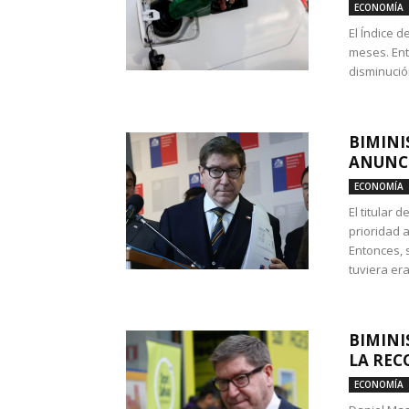
ECONOMÍA
El Índice 
meses. Ent
disminución
BIMINI
ANUNCI
ECONOMÍA
El titular 
prioridad 
Entonces, 
tuviera era
BIMINI
LA REC
ECONOMÍA