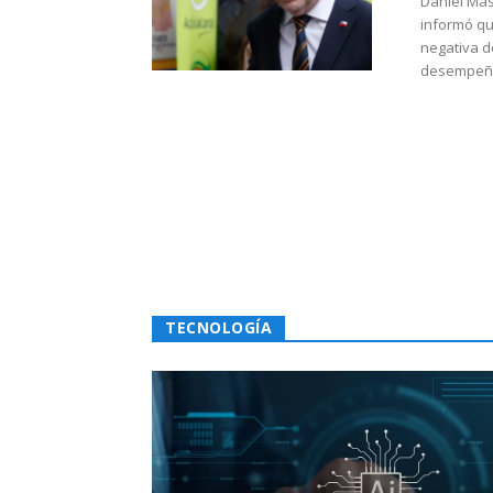
Daniel Mas
informó qu
negativa d
desempeño 
TECNOLOGÍA