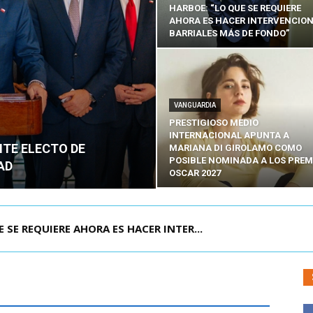
HARBOE: “LO QUE SE REQUIERE
AHORA ES HACER INTERVENCIO
BARRIALES MÁS DE FONDO”
VANGUARDIA
PRESTIGIOSO MEDIO
INTERNACIONAL APUNTA A
NTE ELECTO DE
MARIANA DI GIROLAMO COMO
POSIBLE NOMINADA A LOS PREM
AD
OSCAR 2027
POR IPC: “LA ECONOMÍA SE ESTÁ ENC...