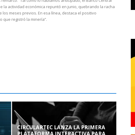
 remarcó: “Tal como lo habíamos anticipado, el Banco Central
e la actividad económica repuntó en junio, quebrando la racha
e los meses previos. En esa línea, destaca el positivo
que registró la minería”.
CIRCULARTEC LANZA LA PRIMERA
PLATAFORMA INTERACTIVA PARA