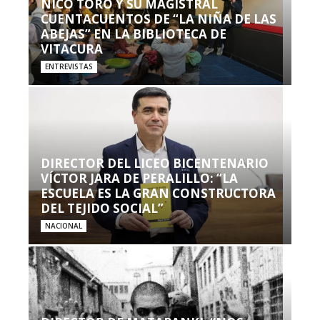
NICO TORO Y SU MAGISTRAL
CUENTACUENTOS DE “LA NIÑA DE LAS
ABEJAS” EN LA BIBLIOTECA DE
VITACURA
ENTREVISTAS
DIRECTOR DEL LICEO BICENTENARIO
VÍCTOR JARA DE PERALILLO: “LA
ESCUELA ES LA GRAN CONSTRUCTORA
DEL TEJIDO SOCIAL”
NACIONAL