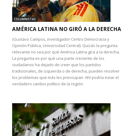
COLUMNISTAS
AMÉRICA LATINA NO GIRÓ A LA DERECHA
(Gustavo Campos, investigador Centro Democracia y
Opinión Pública, Universidad Central): Quizás la pregunta
relevante no sea por qué América Latina gira a la derecha.
La pregunta es por qué una parte creciente de los
ciudadanos ha dejado de creer que los partidos
tradicionales, de izquierda o de derecha, pueden resolver
los problemas que más les preocupan. Ahí podría estar el
verdadero cambio político de la región.