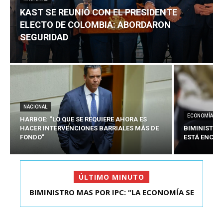
KAST SE REUNIÓ CON EL PRESIDENTE
ELECTO DE COLOMBIA: ABORDARON
SEGURIDAD
NACIONAL
ECONOMÍA
HARBOE: “LO QUE SE REQUIERE AHORA ES
HACER INTERVENCIONES BARRIALES MÁS DE
BIMINISTRO
FONDO”
ESTÁ ENCAU
ÚLTIMO MINUTO
BIMINISTRO MAS POR IPC: “LA ECONOMÍA SE
KAST SE REUNIÓ CON EL PRESIDENTE ELECTO DE
ESTÁ ENC...
COLOMBIA: A...