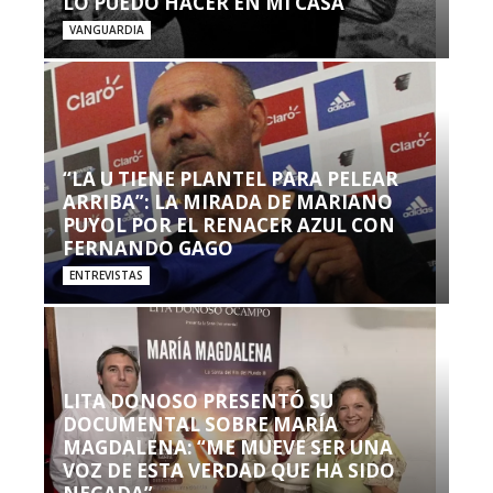
LO PUEDO HACER EN MI CASA’”
VANGUARDIA
“LA U TIENE PLANTEL PARA PELEAR
ARRIBA”: LA MIRADA DE MARIANO
PUYOL POR EL RENACER AZUL CON
FERNANDO GAGO
ENTREVISTAS
LITA DONOSO PRESENTÓ SU
DOCUMENTAL SOBRE MARÍA
MAGDALENA: “ME MUEVE SER UNA
VOZ DE ESTA VERDAD QUE HA SIDO