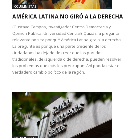
COLUMNISTAS
AMÉRICA LATINA NO GIRÓ A LA DERECHA
(Gustavo Campos, investigador Centro Democracia y
Opinión Pública, Universidad Central): Quizás la pregunta
relevante no sea por qué América Latina gira a la derecha.
La pregunta es por qué una parte creciente de los
ciudadanos ha dejado de creer que los partidos
tradicionales, de izquierda o de derecha, pueden resolver
los problemas que más les preocupan. Ahí podría estar el
verdadero cambio político de la región.