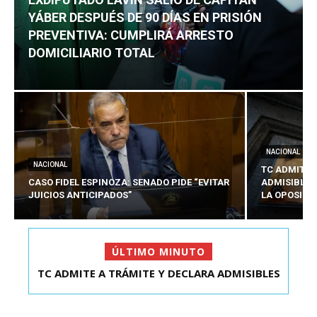
YÁBER DESPUÉS DE 90 DÍAS EN PRISIÓN
PREVENTIVA: CUMPLIRÁ ARRESTO
DOMICILIARIO TOTAL
NACIONAL
NACIONAL
TC ADMITE 
CASO FIDEL ESPINOZA: SENADO PIDE “EVITAR
ADMISIBLES
JUICIOS ANTICIPADOS”
LA OPOSICI
ÚLTIMO MINUTO
TC ADMITE A TRÁMITE Y DECLARA ADMISIBLES
EXDIPUTADO LAVÍN SALIÓ DE CAPITÁN YÁBER
LOS TRES REQU...
DESPUÉS DE 90 ...