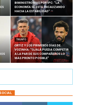
BIMINISTRO MAS POR IPC: “LA
NES
ECONOMÍA SE ESTÁ ENCAUZANDO
HACIA LA ESTABILIDAD”
TRIUNFO
ORTIZ Y LOS PRIMEROS DÍAS DE
VOZINHA: “OJALÁ PUEDA COMPETIR
IOS
A LA PAR DE SUS COMPAÑEROS LO
MÁS PRONTO POSIBLE”
SOCIAL