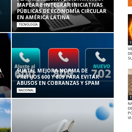
MAPEAR E INTEGRAR INICIATIVAS
PÚBLICAS DE ECONOMÍA CIRCULAR
EN AMÉRICA LATINA
TECNOLOGÍA
T
VI
D
SU
A
SUBTEL MEJORA NORMA DE
PREFIJOS 600 Y 809 PARA EVITAR
ABUSOS EN COBRANZAS Y SPAM
NACIONAL
T
N
D
PO
VI.