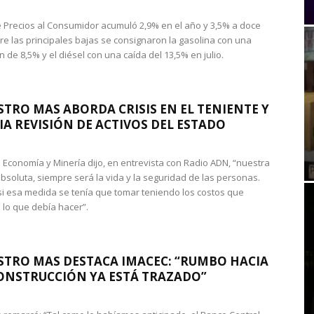
de Precios al Consumidor acumuló 2,9% en el año y 3,5% a doce
re las principales bajas se consignaron la gasolina con una
 de 8,5% y el diésel con una caída del 13,5% en julio.
STRO MAS ABORDA CRISIS EN EL TENIENTE Y
A REVISIÓN DE ACTIVOS DEL ESTADO
de Economía y Minería dijo, en entrevista con Radio ADN, “nuestra
absoluta, siempre será la vida y la seguridad de las personas.
si esa medida se tenía que tomar teniendo los costos que
 lo que debía hacer”.
STRO MAS DESTACA IMACEC: “RUMBO HACIA
ONSTRUCCIÓN YA ESTÁ TRAZADO”