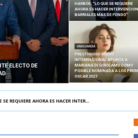
HARBOE: “LO QUE SE REQUIERE
AHORA ES HACER INTERVENCIO
BARRIALES MÁS DE FONDO”
VANGUARDIA
PRESTIGIOSO MEDIO
INTERNACIONAL APUNTA A
NTE ELECTO DE
MARIANA DI GIROLAMO COMO
POSIBLE NOMINADA A LOS PREM
AD
OSCAR 2027
E REQUIERE AHORA ES HACER INTER...
POR IPC: “LA ECONOMÍA SE ESTÁ ENC...