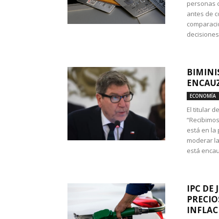
personas c
antes de co
comparació
decisione
BIMINI
ENCAUZ
ECONOMÍA
El titular 
“Recibimos
está en la
moderar la
está encau
IPC DE 
PRECIO
INFLAC