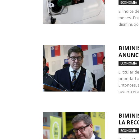
ECONOMÍA
El Índice 
meses. Ent
disminución
BIMINI
ANUNCI
ECONOMÍA
El titular 
prioridad 
Entonces, 
tuviera era
BIMINI
LA REC
ECONOMÍA