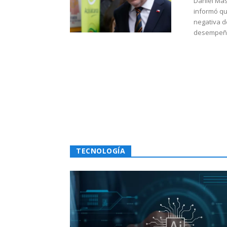
Daniel Mas
informó qu
negativa d
desempeño 
TECNOLOGÍA