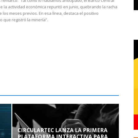
 remarcó: “Tal como lo habíamos anticipado, el Banco Central
e la actividad económica repuntó en junio, quebrando la racha
e los meses previos. En esa línea, destaca el positivo
que registró la minería”.
CIRCULARTEC LANZA LA PRIMERA
PLATAFORMA INTERACTIVA PARA