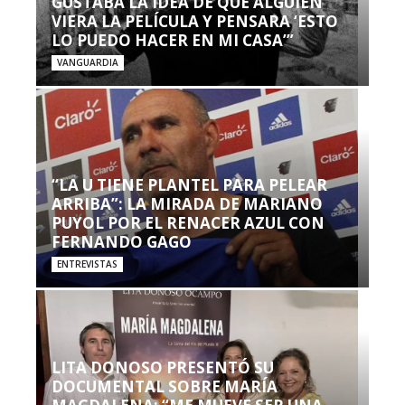
GUSTABA LA IDEA DE QUE ALGUIEN
VIERA LA PELÍCULA Y PENSARA ‘ESTO
LO PUEDO HACER EN MI CASA’”
VANGUARDIA
“LA U TIENE PLANTEL PARA PELEAR
ARRIBA”: LA MIRADA DE MARIANO
PUYOL POR EL RENACER AZUL CON
FERNANDO GAGO
ENTREVISTAS
LITA DONOSO PRESENTÓ SU
DOCUMENTAL SOBRE MARÍA