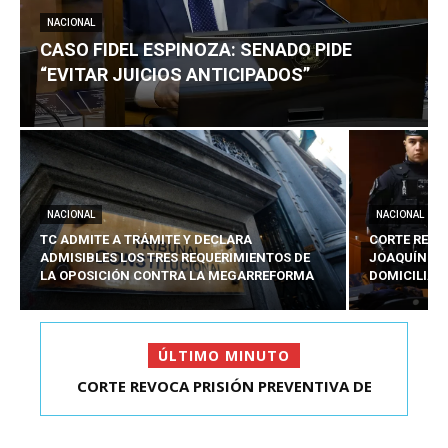
NACIONAL
CASO FIDEL ESPINOZA: SENADO PIDE
“EVITAR JUICIOS ANTICIPADOS”
NACIONAL
NACIONAL
TC ADMITE A TRÁMITE Y DECLARA
CORTE REVO
ADMISIBLES LOS TRES REQUERIMIENTOS DE
JOAQUÍN LA
LA OPOSICIÓN CONTRA LA MEGARREFORMA
DOMICILIAR
ÚLTIMO MINUTO
CORTE REVOCA PRISIÓN PREVENTIVA DE
CASO FIDEL ESPINOZA: SENADO PIDE “EVITAR
JOAQUÍN LAVÍN LEÓN:...
JUICIOS ANTIC...