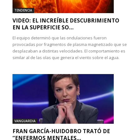
TENDENCIA
VIDEO: EL INCREÍBLE DESCUBRIMIENTO
EN LA SUPERFICIE SO...
El equipo determinó que las ondulaciones fueron
provocadas por fragmentos de plasma magnetizado que se
desplazaban a distintas velocidades. El comportamiento es
similar al de las olas que genera el viento sobre el agua.
VANGUARDIA
FRAN GARCÍA-HUIDOBRO TRATÓ DE
“ENFERMOS MENTALES...