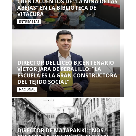
CUENTACUENTOS DE “LA NIÑA DE LAS
ABEJAS” EN LA BIBLIOTECA DE
VITACURA
ENTREVISTAS
DIRECTOR DEL LICEO BICENTENARIO
VÍCTOR JARA DE PERALILLO: “LA
ESCUELA ES LA GRAN CONSTRUCTORA
DEL TEJIDO SOCIAL”
NACIONAL
DIRECTOR DE MATAPANKI: “NOS