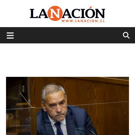
La
Nación