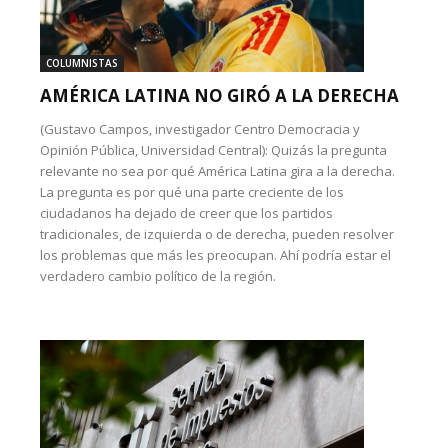
COLUMNISTAS
AMÉRICA LATINA NO GIRÓ A LA DERECHA
(Gustavo Campos, investigador Centro Democracia y
Opinión Pública, Universidad Central): Quizás la pregunta
relevante no sea por qué América Latina gira a la derecha.
La pregunta es por qué una parte creciente de los
ciudadanos ha dejado de creer que los partidos
tradicionales, de izquierda o de derecha, pueden resolver
los problemas que más les preocupan. Ahí podría estar el
verdadero cambio político de la región.