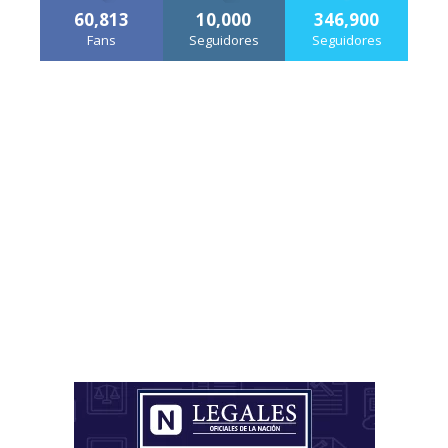
60,813
10,000
346,900
Fans
Seguidores
Seguidores