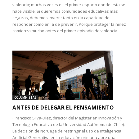
violencia; muchas veces es el primer espacio donde esta se
hace visible. Si queremos comunidades educativas más
seguras, debemos invertir tanto en la capacidad de
responder como en la de prevenir. Porque proteger la niñez
comienza mucho antes del primer episodio de violencia.
COLUMNISTAS
ANTES DE DELEGAR EL PENSAMIENTO
(Francisco Silva-Díaz, director del Magíster en Innovación y
Tecnología Educativa de la Universidad Autónoma de Chile):
La decisión de Noruega de restringir el uso de Inteligencia
Artificial Generativa en la educación primaria abre una