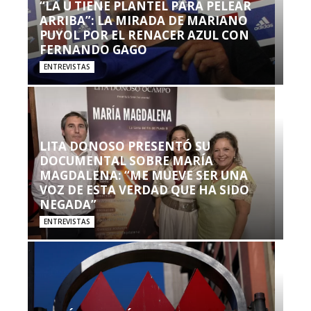
“LA U TIENE PLANTEL PARA PELEAR
ARRIBA”: LA MIRADA DE MARIANO
PUYOL POR EL RENACER AZUL CON
FERNANDO GAGO
ENTREVISTAS
LITA DONOSO PRESENTÓ SU
DOCUMENTAL SOBRE MARÍA
MAGDALENA: “ME MUEVE SER UNA
VOZ DE ESTA VERDAD QUE HA SIDO
NEGADA”
ENTREVISTAS