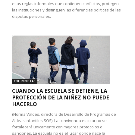
esas reglas informales que contienen conflictos, protegen
las instituciones y distinguen las diferencias políticas de las
disputas personales.
COLUMNISTAS
CUANDO LA ESCUELA SE DETIENE, LA
PROTECCIÓN DE LA NIÑEZ NO PUEDE
HACERLO
(Norma Valdés, directora de Desarrollo de Programas de
Aldeas Infantiles SOS): La convivencia escolar no se
fortalecerá únicamente con mejores protocolos o
sanciones. La escuela no es el lugar donde nace la