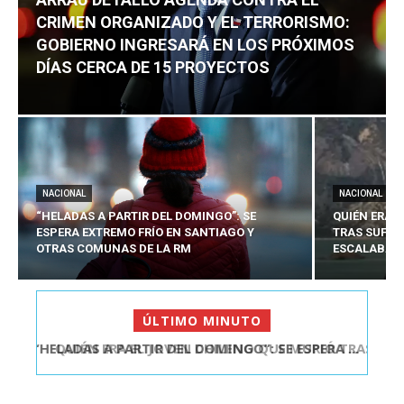
CRIMEN ORGANIZADO Y EL TERRORISMO:
GOBIERNO INGRESARÁ EN LOS PRÓXIMOS
DÍAS CERCA DE 15 PROYECTOS
NACIONAL
NACIONAL
“HELADAS A PARTIR DEL DOMINGO”: SE
QUIÉN ERA 
ESPERA EXTREMO FRÍO EN SANTIAGO Y
TRAS SUFRI
OTRAS COMUNAS DE LA RM
ESCALABA E
ÚLTIMO MINUTO
QUIÉN ERA EL JOVEN CHILENO QUE MURIÓ TRAS
SUFRIR ACCID...