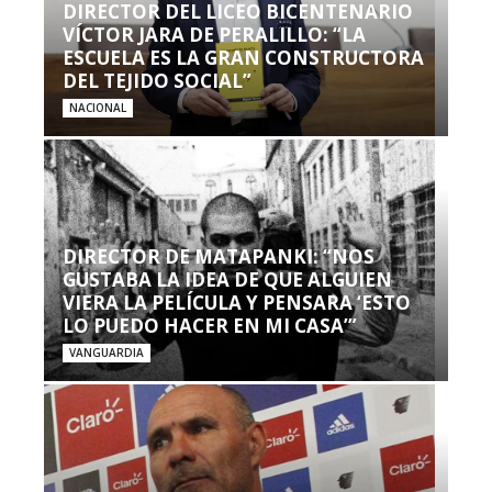
DIRECTOR DEL LICEO BICENTENARIO
VÍCTOR JARA DE PERALILLO: “LA
ESCUELA ES LA GRAN CONSTRUCTORA
DEL TEJIDO SOCIAL”
NACIONAL
DIRECTOR DE MATAPANKI: “NOS
GUSTABA LA IDEA DE QUE ALGUIEN
VIERA LA PELÍCULA Y PENSARA ‘ESTO
LO PUEDO HACER EN MI CASA’”
VANGUARDIA