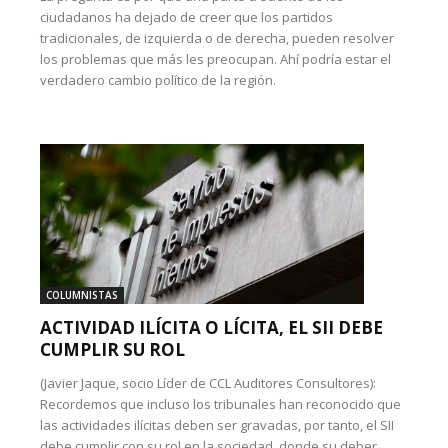
ciudadanos ha dejado de creer que los partidos
tradicionales, de izquierda o de derecha, pueden resolver
los problemas que más les preocupan. Ahí podría estar el
verdadero cambio político de la región.
COLUMNISTAS
ACTIVIDAD ILÍCITA O LÍCITA, EL SII DEBE
CUMPLIR SU ROL
(Javier Jaque, socio Líder de CCL Auditores Consultores):
Recordemos que incluso los tribunales han reconocido que
las actividades ilícitas deben ser gravadas, por tanto, el SII
debe cumplir con su rol en la sociedad, donde su deber