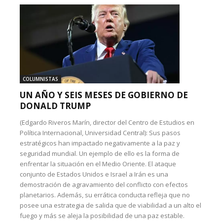
COLUMNISTAS
UN AÑO Y SEIS MESES DE GOBIERNO DE
DONALD TRUMP
(Edgardo Riveros Marín, director del Centro de Estudios en
Política Internacional, Universidad Central): Sus pasos
estratégicos han impactado negativamente a la paz y
seguridad mundial. Un ejemplo de ello es la forma de
enfrentar la situación en el Medio Oriente. El ataque
conjunto de Estados Unidos e Israel a Irán es una
demostración de agravamiento del conflicto con efectos
planetarios. Además, su errática conducta refleja que no
posee una estrategia de salida que de viabilidad a un alto el
fuego y más se aleja la posibilidad de una paz estable.