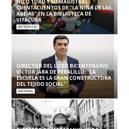
NICO TORO Y SU MAGISTRAL
CUENTACUENTOS DE “LA NIÑA DE LAS
ABEJAS” EN LA BIBLIOTECA DE
VITACURA
ENTREVISTAS
DIRECTOR DEL LICEO BICENTENARIO
VÍCTOR JARA DE PERALILLO: “LA
ESCUELA ES LA GRAN CONSTRUCTORA
DEL TEJIDO SOCIAL”
NACIONAL