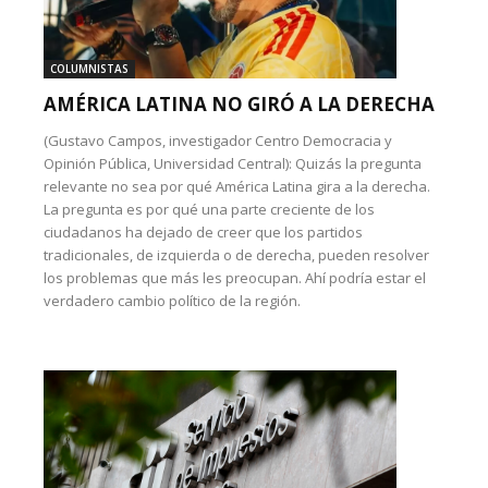
COLUMNISTAS
AMÉRICA LATINA NO GIRÓ A LA DERECHA
(Gustavo Campos, investigador Centro Democracia y
Opinión Pública, Universidad Central): Quizás la pregunta
relevante no sea por qué América Latina gira a la derecha.
La pregunta es por qué una parte creciente de los
ciudadanos ha dejado de creer que los partidos
tradicionales, de izquierda o de derecha, pueden resolver
los problemas que más les preocupan. Ahí podría estar el
verdadero cambio político de la región.