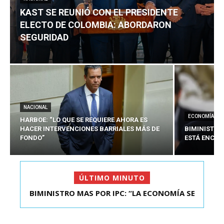
KAST SE REUNIÓ CON EL PRESIDENTE
ELECTO DE COLOMBIA: ABORDARON
SEGURIDAD
NACIONAL
ECONOMÍA
HARBOE: “LO QUE SE REQUIERE AHORA ES
HACER INTERVENCIONES BARRIALES MÁS DE
BIMINISTRO
FONDO”
ESTÁ ENCAU
ÚLTIMO MINUTO
BIMINISTRO MAS POR IPC: “LA ECONOMÍA SE
KAST SE REUNIÓ CON EL PRESIDENTE ELECTO DE
ESTÁ ENC...
COLOMBIA: A...