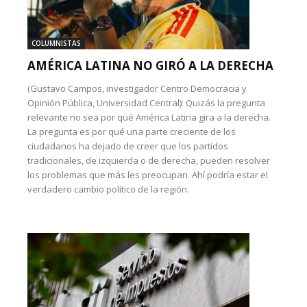
COLUMNISTAS
AMÉRICA LATINA NO GIRÓ A LA DERECHA
(Gustavo Campos, investigador Centro Democracia y
Opinión Pública, Universidad Central): Quizás la pregunta
relevante no sea por qué América Latina gira a la derecha.
La pregunta es por qué una parte creciente de los
ciudadanos ha dejado de creer que los partidos
tradicionales, de izquierda o de derecha, pueden resolver
los problemas que más les preocupan. Ahí podría estar el
verdadero cambio político de la región.