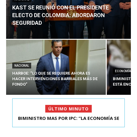
KAST SE REUNIÓ CON EL PRESIDENTE
ELECTO DE COLOMBIA: ABORDARON
SEGURIDAD
NACIONAL
ECONOMÍA
HARBOE: “LO QUE SE REQUIERE AHORA ES
HACER INTERVENCIONES BARRIALES MÁS DE
BIMINISTRO
FONDO”
ESTÁ ENCAU
ÚLTIMO MINUTO
BIMINISTRO MAS POR IPC: “LA ECONOMÍA SE
KAST SE REUNIÓ CON EL PRESIDENTE ELECTO DE
ESTÁ ENC...
COLOMBIA: A...