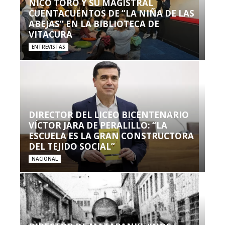
NICO TORO Y SU MAGISTRAL
CUENTACUENTOS DE “LA NIÑA DE LAS
ABEJAS” EN LA BIBLIOTECA DE
VITACURA
ENTREVISTAS
DIRECTOR DEL LICEO BICENTENARIO
VÍCTOR JARA DE PERALILLO: “LA
ESCUELA ES LA GRAN CONSTRUCTORA
DEL TEJIDO SOCIAL”
NACIONAL