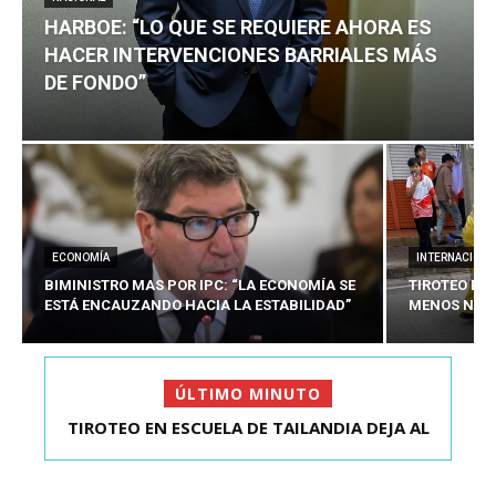
HARBOE: “LO QUE SE REQUIERE AHORA ES
HACER INTERVENCIONES BARRIALES MÁS
DE FONDO”
ECONOMÍA
INTERNACIONA
BIMINISTRO MAS POR IPC: “LA ECONOMÍA SE
TIROTEO EN 
ESTÁ ENCAUZANDO HACIA LA ESTABILIDAD”
MENOS NUEV
ÚLTIMO MINUTO
TIROTEO EN ESCUELA DE TAILANDIA DEJA AL
HARBOE: “LO QUE SE REQUIERE AHORA ES HACER
MENOS NUEVE MU...
INTER...