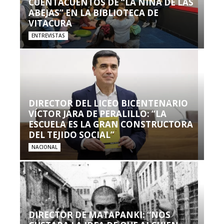
CUENTACUENTOS DE “LA NIÑA DE LAS
ABEJAS” EN LA BIBLIOTECA DE
VITACURA
ENTREVISTAS
DIRECTOR DEL LICEO BICENTENARIO
VÍCTOR JARA DE PERALILLO: “LA
ESCUELA ES LA GRAN CONSTRUCTORA
DEL TEJIDO SOCIAL”
NACIONAL
DIRECTOR DE MATAPANKI: “NOS