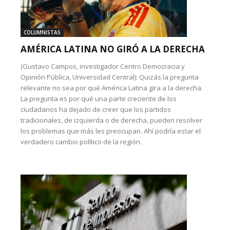
COLUMNISTAS
AMÉRICA LATINA NO GIRÓ A LA DERECHA
(Gustavo Campos, investigador Centro Democracia y
Opinión Pública, Universidad Central): Quizás la pregunta
relevante no sea por qué América Latina gira a la derecha.
La pregunta es por qué una parte creciente de los
ciudadanos ha dejado de creer que los partidos
tradicionales, de izquierda o de derecha, pueden resolver
los problemas que más les preocupan. Ahí podría estar el
verdadero cambio político de la región.