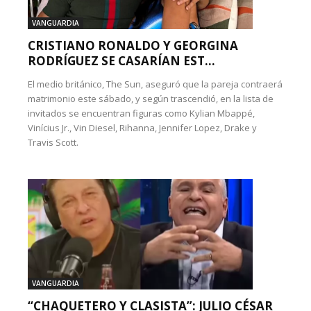
VANGUARDIA
CRISTIANO RONALDO Y GEORGINA
RODRÍGUEZ SE CASARÍAN EST...
El medio británico, The Sun, aseguró que la pareja contraerá
matrimonio este sábado, y según trascendió, en la lista de
invitados se encuentran figuras como Kylian Mbappé,
Vinícius Jr., Vin Diesel, Rihanna, Jennifer Lopez, Drake y
Travis Scott.
VANGUARDIA
“CHAQUETERO Y CLASISTA”: JULIO CÉSAR