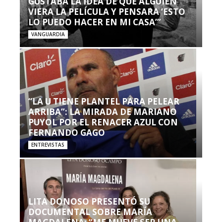
GUSTABA LA IDEA DE QUE ALGUIEN
VIERA LA PELÍCULA Y PENSARA ‘ESTO
LO PUEDO HACER EN MI CASA’”
VANGUARDIA
“LA U TIENE PLANTEL PARA PELEAR
ARRIBA”: LA MIRADA DE MARIANO
PUYOL POR EL RENACER AZUL CON
FERNANDO GAGO
ENTREVISTAS
LITA DONOSO PRESENTÓ SU
DOCUMENTAL SOBRE MARÍA