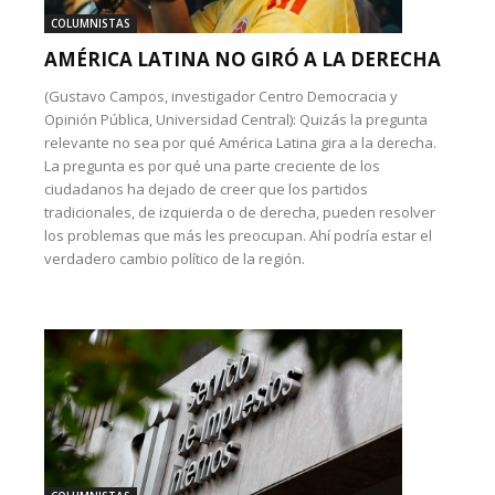
COLUMNISTAS
AMÉRICA LATINA NO GIRÓ A LA DERECHA
(Gustavo Campos, investigador Centro Democracia y
Opinión Pública, Universidad Central): Quizás la pregunta
relevante no sea por qué América Latina gira a la derecha.
La pregunta es por qué una parte creciente de los
ciudadanos ha dejado de creer que los partidos
tradicionales, de izquierda o de derecha, pueden resolver
los problemas que más les preocupan. Ahí podría estar el
verdadero cambio político de la región.