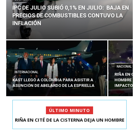
IPC DE JULIO SUBIÓ 0,1% EN JULIO: BAJA EN
PRECIOS DE COMBUSTIBLES CONTUVO LA
INFLACIÓN
NACIONAL
INTERNACIONAL
RIÑA EN CIT
KAST LLEGÓ A COLOMBIA PARA ASISTIR A
HOMBRE CO
ASUNCIÓN DE ABELARDO DE LA ESPRIELLA
IMPACTOS D
ÚLTIMO MINUTO
RIÑA EN CITÉ DE LA CISTERNA DEJA UN HOMBRE
IPC DE JULIO SUBIÓ 0,1% EN JULIO: BAJA EN
COLOMBIANO ...
PRECIOS DE ...