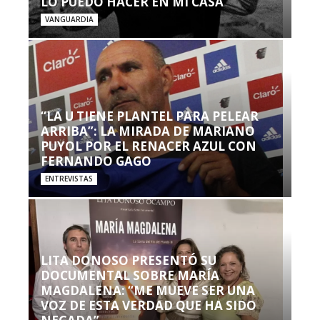
LO PUEDO HACER EN MI CASA’”
VANGUARDIA
“LA U TIENE PLANTEL PARA PELEAR
ARRIBA”: LA MIRADA DE MARIANO
PUYOL POR EL RENACER AZUL CON
FERNANDO GAGO
ENTREVISTAS
LITA DONOSO PRESENTÓ SU
DOCUMENTAL SOBRE MARÍA
MAGDALENA: “ME MUEVE SER UNA
VOZ DE ESTA VERDAD QUE HA SIDO