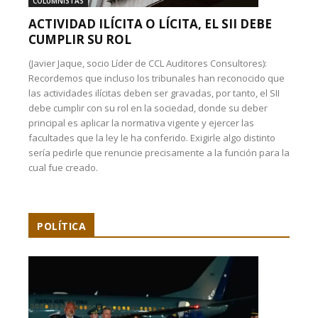
COLUMNISTAS
ACTIVIDAD ILÍCITA O LÍCITA, EL SII DEBE
CUMPLIR SU ROL
(Javier Jaque, socio Líder de CCL Auditores Consultores):
Recordemos que incluso los tribunales han reconocido que
las actividades ilícitas deben ser gravadas, por tanto, el SII
debe cumplir con su rol en la sociedad, donde su deber
principal es aplicar la normativa vigente y ejercer las
facultades que la ley le ha conferido. Exigirle algo distinto
sería pedirle que renuncie precisamente a la función para la
cual fue creado.
POLÍTICA