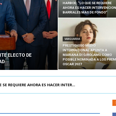
HARBOE: “LO QUE SE REQUIERE
AHORA ES HACER INTERVENCIO
BARRIALES MÁS DE FONDO”
VANGUARDIA
PRESTIGIOSO MEDIO
INTERNACIONAL APUNTA A
NTE ELECTO DE
MARIANA DI GIROLAMO COMO
POSIBLE NOMINADA A LOS PREM
AD
OSCAR 2027
POR IPC: “LA ECONOMÍA SE ESTÁ ENC...