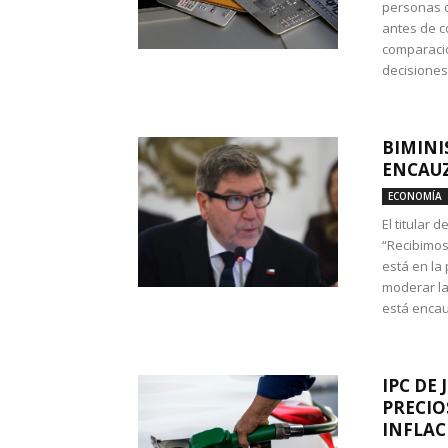
personas c
antes de co
comparació
decisione
BIMINI
ENCAUZ
ECONOMÍA
El titular 
“Recibimos
está en la
moderar la
está encau
IPC DE 
PRECIO
INFLAC