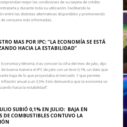
omprendan mejor las condiciones de su tarjeta de crédito
ntratarla y durante toda su utilización. Facilitando la
n entre las distintas alternativas disponibles y promoviendo
s de consumo más informadas.
STRO MAS POR IPC: “LA ECONOMÍA SE ESTÁ
ANDO HACIA LA ESTABILIDAD”
de Economía y Minería, tras conocer la cifra del mes de julio, dijo:
 de buena manera el IPC de julio con un leve 0,1%, un dato que
 parte baja de lo que proyectaba el mercado. Y que permite
 inflación anual a un 3,5%. Esto demuestra que la economía se
zando hacia la estabilidad”.
JULIO SUBIÓ 0,1% EN JULIO: BAJA EN
S DE COMBUSTIBLES CONTUVO LA
IÓN