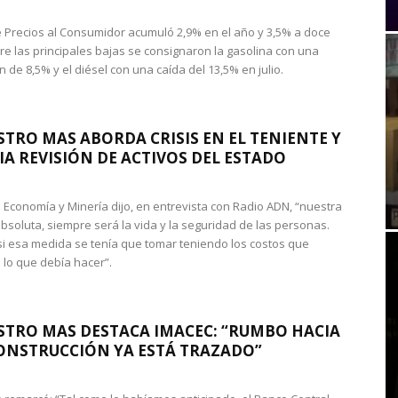
de Precios al Consumidor acumuló 2,9% en el año y 3,5% a doce
re las principales bajas se consignaron la gasolina con una
 de 8,5% y el diésel con una caída del 13,5% en julio.
STRO MAS ABORDA CRISIS EN EL TENIENTE Y
A REVISIÓN DE ACTIVOS DEL ESTADO
de Economía y Minería dijo, en entrevista con Radio ADN, “nuestra
absoluta, siempre será la vida y la seguridad de las personas.
si esa medida se tenía que tomar teniendo los costos que
 lo que debía hacer”.
STRO MAS DESTACA IMACEC: “RUMBO HACIA
ONSTRUCCIÓN YA ESTÁ TRAZADO”