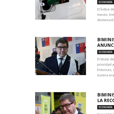
ECONOMÍA
El Índice 
meses. Ent
disminución
BIMINI
ANUNCI
ECONOMÍA
El titular 
prioridad 
Entonces, 
tuviera era
BIMINI
LA REC
ECONOMÍA