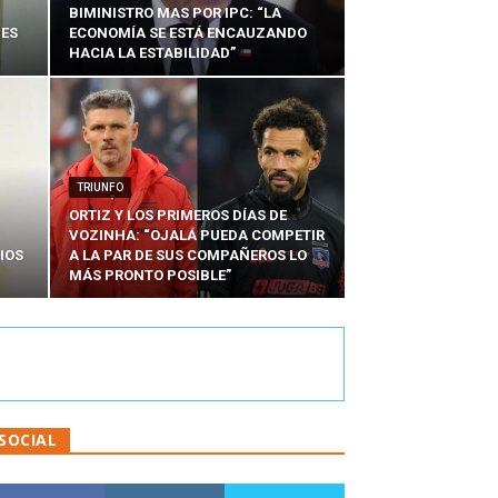
BIMINISTRO MAS POR IPC: “LA
NES
ECONOMÍA SE ESTÁ ENCAUZANDO
HACIA LA ESTABILIDAD”
TRIUNFO
ORTIZ Y LOS PRIMEROS DÍAS DE
VOZINHA: “OJALÁ PUEDA COMPETIR
IOS
A LA PAR DE SUS COMPAÑEROS LO
MÁS PRONTO POSIBLE”
SOCIAL