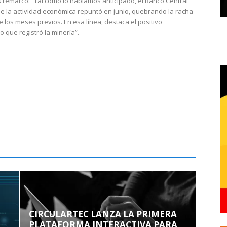
 remarcó: “Tal como lo habíamos anticipado, el Banco Central
e la actividad económica repuntó en junio, quebrando la racha
e los meses previos. En esa línea, destaca el positivo
que registró la minería”.
CIRCULARTEC LANZA LA PRIMERA
PLATAFORMA INTERACTIVA PARA