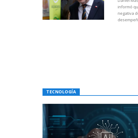
Daniel Mas
informó qu
negativa d
desempeño 
TECNOLOGÍA