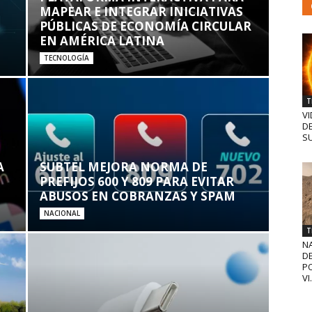
MAPEAR E INTEGRAR INICIATIVAS
PÚBLICAS DE ECONOMÍA CIRCULAR
EN AMÉRICA LATINA
TECNOLOGÍA
T
VI
D
SU
A
SUBTEL MEJORA NORMA DE
PREFIJOS 600 Y 809 PARA EVITAR
ABUSOS EN COBRANZAS Y SPAM
NACIONAL
T
N
D
PO
VI.