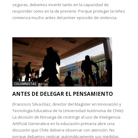
seguras, debemos invertir tanto en la capacidad de
responder como en la de prevenir. Porque proteger la niñez
comienza mucho antes del primer episodio de violencia.
COLUMNISTAS
ANTES DE DELEGAR EL PENSAMIENTO
(Francisco Silva-Díaz, director del Magíster en Innovación y
Tecnología Educativa de la Universidad Autónoma de Chile):
La decisión de Noruega de restringir el uso de Inteligencia
Artificial Generativa en la educación primaria abre una
discusión que Chile debiera observar con atención. No
porque debamos replicar automáticamente sus medidas,