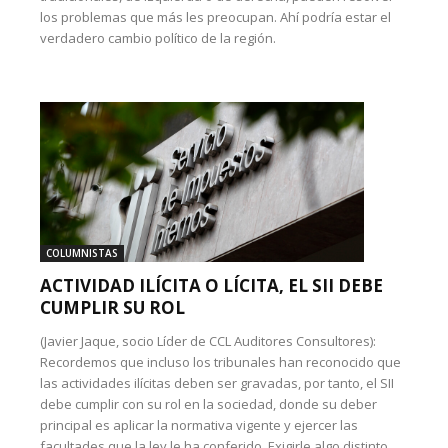
los problemas que más les preocupan. Ahí podría estar el
verdadero cambio político de la región.
COLUMNISTAS
ACTIVIDAD ILÍCITA O LÍCITA, EL SII DEBE
CUMPLIR SU ROL
(Javier Jaque, socio Líder de CCL Auditores Consultores):
Recordemos que incluso los tribunales han reconocido que
las actividades ilícitas deben ser gravadas, por tanto, el SII
debe cumplir con su rol en la sociedad, donde su deber
principal es aplicar la normativa vigente y ejercer las
facultades que la ley le ha conferido. Exigirle algo distinto