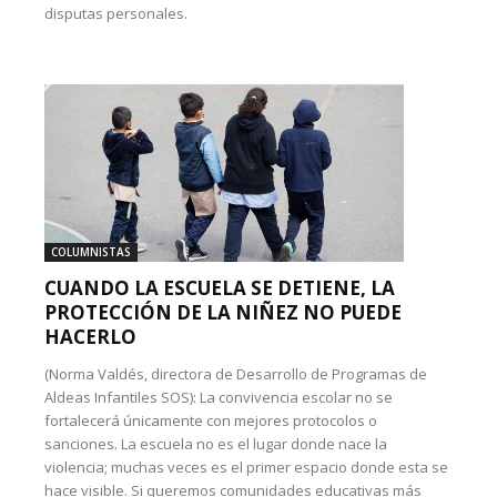
disputas personales.
COLUMNISTAS
CUANDO LA ESCUELA SE DETIENE, LA
PROTECCIÓN DE LA NIÑEZ NO PUEDE
HACERLO
(Norma Valdés, directora de Desarrollo de Programas de
Aldeas Infantiles SOS): La convivencia escolar no se
fortalecerá únicamente con mejores protocolos o
sanciones. La escuela no es el lugar donde nace la
violencia; muchas veces es el primer espacio donde esta se
hace visible. Si queremos comunidades educativas más