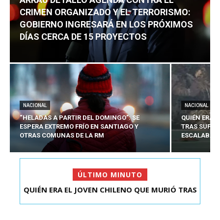
CRIMEN ORGANIZADO Y EL TERRORISMO:
GOBIERNO INGRESARÁ EN LOS PRÓXIMOS
DÍAS CERCA DE 15 PROYECTOS
NACIONAL
NACIONAL
“HELADAS A PARTIR DEL DOMINGO”: SE
QUIÉN ERA 
ESPERA EXTREMO FRÍO EN SANTIAGO Y
TRAS SUFRI
OTRAS COMUNAS DE LA RM
ESCALABA E
ÚLTIMO MINUTO
ARRAU DETALLÓ AGENDA CONTRA EL CRIMEN
ORGANIZADO Y EL ...