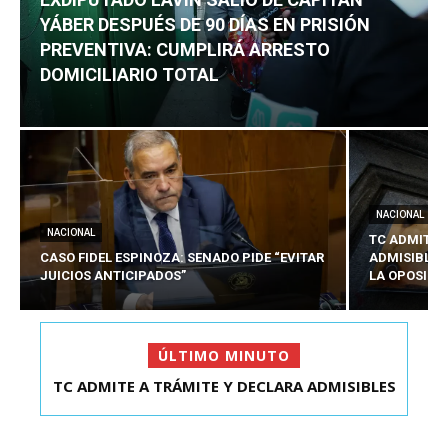
YÁBER DESPUÉS DE 90 DÍAS EN PRISIÓN
PREVENTIVA: CUMPLIRÁ ARRESTO
DOMICILIARIO TOTAL
NACIONAL
NACIONAL
TC ADMITE 
CASO FIDEL ESPINOZA: SENADO PIDE “EVITAR
ADMISIBLES
JUICIOS ANTICIPADOS”
LA OPOSICI
ÚLTIMO MINUTO
TC ADMITE A TRÁMITE Y DECLARA ADMISIBLES
LOS TRES REQU...