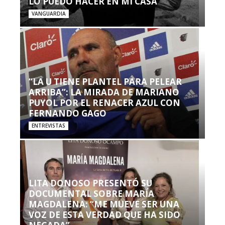
LO PUEDO HACER EN MI CASA’”
VANGUARDIA
“LA U TIENE PLANTEL PARA PELEAR
ARRIBA”: LA MIRADA DE MARIANO
PUYOL POR EL RENACER AZUL CON
FERNANDO GAGO
ENTREVISTAS
LITA DONOSO PRESENTÓ SU
DOCUMENTAL SOBRE MARÍA
MAGDALENA: “ME MUEVE SER UNA
VOZ DE ESTA VERDAD QUE HA SIDO