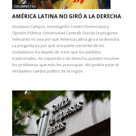
COLUMNISTAS
AMÉRICA LATINA NO GIRÓ A LA DERECHA
(Gustavo Campos, investigador Centro Democracia y
Opinión Pública, Universidad Central): Quizás la pregunta
relevante no sea por qué América Latina gira a la derecha.
La pregunta es por qué una parte creciente de los
ciudadanos ha dejado de creer que los partidos
tradicionales, de izquierda o de derecha, pueden resolver
los problemas que más les preocupan. Ahí podría estar el
verdadero cambio político de la región.