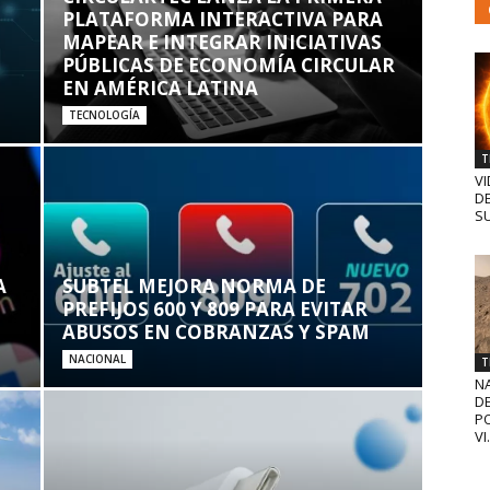
PLATAFORMA INTERACTIVA PARA
MAPEAR E INTEGRAR INICIATIVAS
PÚBLICAS DE ECONOMÍA CIRCULAR
EN AMÉRICA LATINA
TECNOLOGÍA
T
VI
D
SU
A
SUBTEL MEJORA NORMA DE
PREFIJOS 600 Y 809 PARA EVITAR
ABUSOS EN COBRANZAS Y SPAM
NACIONAL
T
N
D
PO
VI.