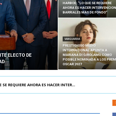
HARBOE: “LO QUE SE REQUIERE
AHORA ES HACER INTERVENCIO
BARRIALES MÁS DE FONDO”
VANGUARDIA
PRESTIGIOSO MEDIO
INTERNACIONAL APUNTA A
NTE ELECTO DE
MARIANA DI GIROLAMO COMO
POSIBLE NOMINADA A LOS PREM
AD
OSCAR 2027
POR IPC: “LA ECONOMÍA SE ESTÁ ENC...