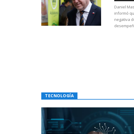
Daniel Mas
informó qu
negativa d
desempeño 
TECNOLOGÍA