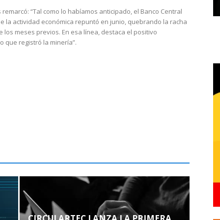
 remarcó: “Tal como lo habíamos anticipado, el Banco Central
e la actividad económica repuntó en junio, quebrando la racha
e los meses previos. En esa línea, destaca el positivo
que registró la minería”.
CIRCULARTEC LANZA LA PRIMERA