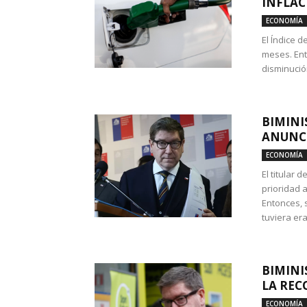
INFLAC
ECONOMÍA
El Índice 
meses. Ent
disminución
BIMINI
ANUNCI
ECONOMÍA
El titular 
prioridad 
Entonces, 
tuviera era
BIMINI
LA REC
ECONOMÍA