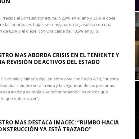
IÓN
de Precios al Consumidor acumuló 2,9% en el año y 3,5% a doce
re las principales bajas se consignaron la gasolina con una
 de 8,5% y el diésel con una caída del 13,5% en julio.
STRO MAS ABORDA CRISIS EN EL TENIENTE Y
A REVISIÓN DE ACTIVOS DEL ESTADO
de Economía y Minería dijo, en entrevista con Radio ADN, “nuestra
absoluta, siempre será la vida y la seguridad de las personas.
si esa medida se tenía que tomar teniendo los costos que
 lo que debía hacer”.
STRO MAS DESTACA IMACEC: “RUMBO HACIA
ONSTRUCCIÓN YA ESTÁ TRAZADO”