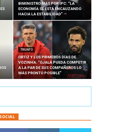
BIMINISTRO MAS POR IPC: “LA
NES
ECONOMÍA SE ESTÁ ENCAUZANDO
HACIA LA ESTABILIDAD”
TRIUNFO
ORTIZ Y LOS PRIMEROS DÍAS DE
VOZINHA: “OJALÁ PUEDA COMPETIR
IOS
A LA PAR DE SUS COMPAÑEROS LO
MÁS PRONTO POSIBLE”
SOCIAL