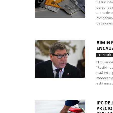
Según info
personas c
antes de co
comparació
decisione
BIMINI
ENCAUZ
ECONOMÍA
El titular 
“Recibimos
está en la
moderar la
está encau
IPC DE 
PRECIO