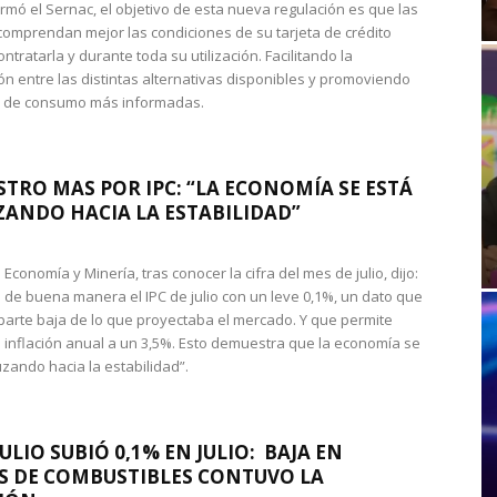
rmó el Sernac, el objetivo de esta nueva regulación es que las
omprendan mejor las condiciones de su tarjeta de crédito
ntratarla y durante toda su utilización. Facilitando la
n entre las distintas alternativas disponibles y promoviendo
s de consumo más informadas.
STRO MAS POR IPC: “LA ECONOMÍA SE ESTÁ
ANDO HACIA LA ESTABILIDAD”
de Economía y Minería, tras conocer la cifra del mes de julio, dijo:
 de buena manera el IPC de julio con un leve 0,1%, un dato que
 parte baja de lo que proyectaba el mercado. Y que permite
 inflación anual a un 3,5%. Esto demuestra que la economía se
zando hacia la estabilidad”.
JULIO SUBIÓ 0,1% EN JULIO: BAJA EN
S DE COMBUSTIBLES CONTUVO LA