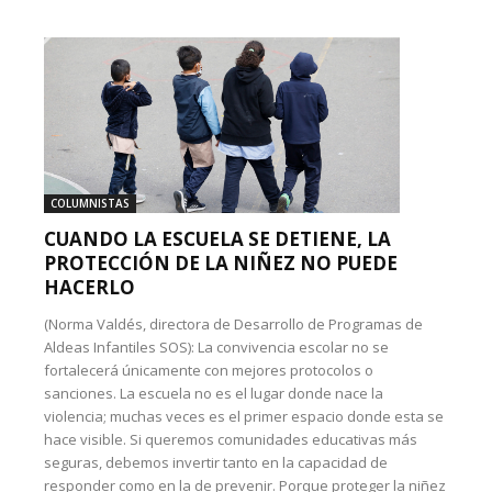
COLUMNISTAS
CUANDO LA ESCUELA SE DETIENE, LA
PROTECCIÓN DE LA NIÑEZ NO PUEDE
HACERLO
(Norma Valdés, directora de Desarrollo de Programas de
Aldeas Infantiles SOS): La convivencia escolar no se
fortalecerá únicamente con mejores protocolos o
sanciones. La escuela no es el lugar donde nace la
violencia; muchas veces es el primer espacio donde esta se
hace visible. Si queremos comunidades educativas más
seguras, debemos invertir tanto en la capacidad de
responder como en la de prevenir. Porque proteger la niñez