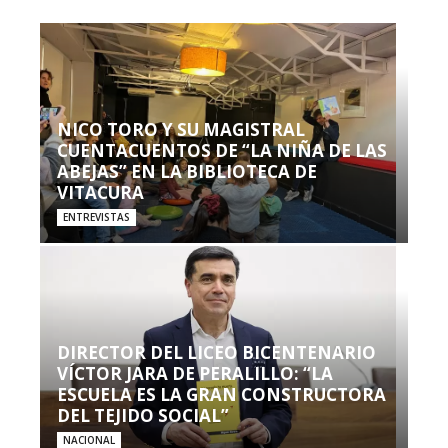
NICO TORO Y SU MAGISTRAL
CUENTACUENTOS DE “LA NIÑA DE LAS
ABEJAS” EN LA BIBLIOTECA DE
VITACURA
ENTREVISTAS
DIRECTOR DEL LICEO BICENTENARIO
VÍCTOR JARA DE PERALILLO: “LA
ESCUELA ES LA GRAN CONSTRUCTORA
DEL TEJIDO SOCIAL”
NACIONAL