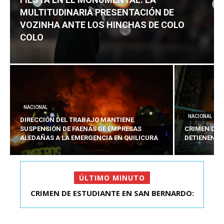
MULTITUDINARIA PRESENTACIÓN DE
VOZINHA ANTE LOS HINCHAS DE COLO
COLO
NACIONAL
NACIONAL
DIRECCIÓN DEL TRABAJO MANTIENE
SUSPENSIÓN DE FAENAS DE EMPRESAS
CRIMEN DE 
ALEDAÑAS A LA EMERGENCIA EN QUILICURA
DETIENEN A
ÚLTIMO MINUTO
FIESTA EN EL MONUMENTAL: LA
MULTITUDINARIA PRESENTACIÓ...