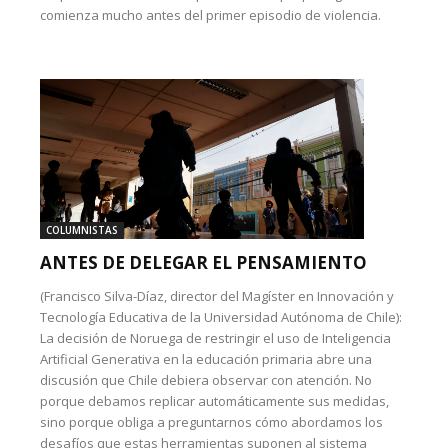
comienza mucho antes del primer episodio de violencia.
COLUMNISTAS
ANTES DE DELEGAR EL PENSAMIENTO
(Francisco Silva-Díaz, director del Magíster en Innovación y
Tecnología Educativa de la Universidad Autónoma de Chile):
La decisión de Noruega de restringir el uso de Inteligencia
Artificial Generativa en la educación primaria abre una
discusión que Chile debiera observar con atención. No
porque debamos replicar automáticamente sus medidas,
sino porque obliga a preguntarnos cómo abordamos los
desafíos que estas herramientas suponen al sistema