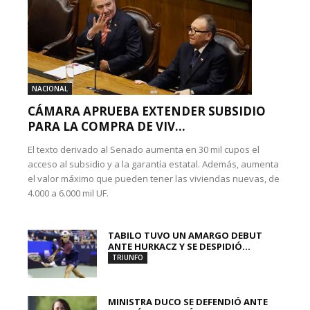
NACIONAL
CÁMARA APRUEBA EXTENDER SUBSIDIO
PARA LA COMPRA DE VIV...
El texto derivado al Senado aumenta en 30 mil cupos el
acceso al subsidio y a la garantía estatal. Además, aumenta
el valor máximo que pueden tener las viviendas nuevas, de
4.000 a 6.000 mil UF.
TABILO TUVO UN AMARGO DEBUT
ANTE HURKACZ Y SE DESPIDIÓ...
TRIUNFO
MINISTRA DUCO SE DEFENDIÓ ANTE