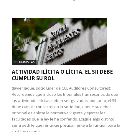
COLUMNISTAS
ACTIVIDAD ILÍCITA O LÍCITA, EL SII DEBE
CUMPLIR SU ROL
(Javier Jaque, socio Líder de CCL Auditores Consultores):
Recordemos que incluso los tribunales han reconocido que
las actividades ilícitas deben ser gravadas, por tanto, el SII
debe cumplir con su rol en la sociedad, donde su deber
principal es aplicar la normativa vigente y ejercer las
facultades que la ley le ha conferido. Exigirle algo distinto
sería pedirle que renuncie precisamente a la función para la
cual fue creado.