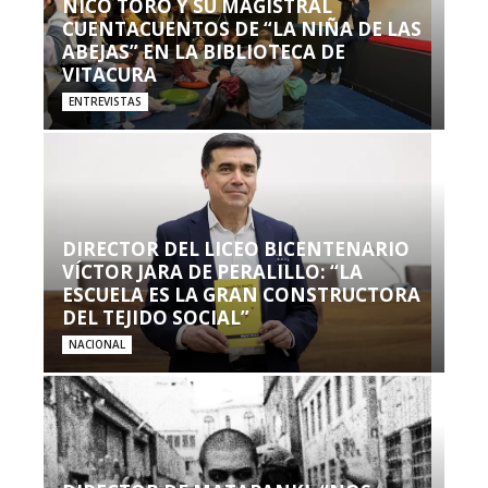
NICO TORO Y SU MAGISTRAL
CUENTACUENTOS DE “LA NIÑA DE LAS
ABEJAS” EN LA BIBLIOTECA DE
VITACURA
ENTREVISTAS
DIRECTOR DEL LICEO BICENTENARIO
VÍCTOR JARA DE PERALILLO: “LA
ESCUELA ES LA GRAN CONSTRUCTORA
DEL TEJIDO SOCIAL”
NACIONAL