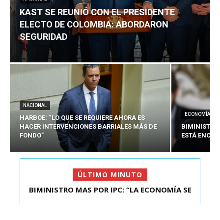
KAST SE REUNIÓ CON EL PRESIDENTE
ELECTO DE COLOMBIA: ABORDARON
SEGURIDAD
NACIONAL
ECONOMÍA
HARBOE: “LO QUE SE REQUIERE AHORA ES
HACER INTERVENCIONES BARRIALES MÁS DE
BIMINISTRO
FONDO”
ESTÁ ENCAU
ÚLTIMO MINUTO
BIMINISTRO MAS POR IPC: “LA ECONOMÍA SE
KAST SE REUNIÓ CON EL PRESIDENTE ELECTO DE
ESTÁ ENC...
COLOMBIA: A...