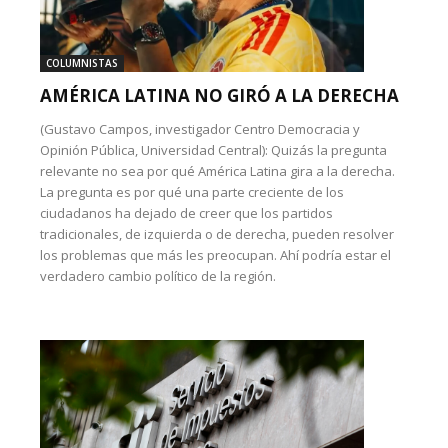
COLUMNISTAS
AMÉRICA LATINA NO GIRÓ A LA DERECHA
(Gustavo Campos, investigador Centro Democracia y
Opinión Pública, Universidad Central): Quizás la pregunta
relevante no sea por qué América Latina gira a la derecha.
La pregunta es por qué una parte creciente de los
ciudadanos ha dejado de creer que los partidos
tradicionales, de izquierda o de derecha, pueden resolver
los problemas que más les preocupan. Ahí podría estar el
verdadero cambio político de la región.