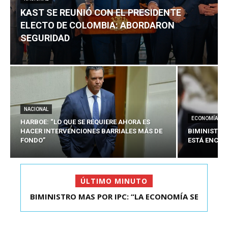
KAST SE REUNIÓ CON EL PRESIDENTE
ELECTO DE COLOMBIA: ABORDARON
SEGURIDAD
NACIONAL
ECONOMÍA
HARBOE: “LO QUE SE REQUIERE AHORA ES
HACER INTERVENCIONES BARRIALES MÁS DE
BIMINISTRO
FONDO”
ESTÁ ENCAU
ÚLTIMO MINUTO
BIMINISTRO MAS POR IPC: “LA ECONOMÍA SE
KAST SE REUNIÓ CON EL PRESIDENTE ELECTO DE
ESTÁ ENC...
COLOMBIA: A...