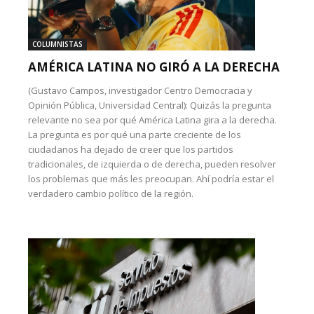
COLUMNISTAS
AMÉRICA LATINA NO GIRÓ A LA DERECHA
(Gustavo Campos, investigador Centro Democracia y
Opinión Pública, Universidad Central): Quizás la pregunta
relevante no sea por qué América Latina gira a la derecha.
La pregunta es por qué una parte creciente de los
ciudadanos ha dejado de creer que los partidos
tradicionales, de izquierda o de derecha, pueden resolver
los problemas que más les preocupan. Ahí podría estar el
verdadero cambio político de la región.