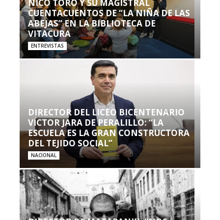
NICO TORO Y SU MAGISTRAL
CUENTACUENTOS DE “LA NIÑA DE LAS
ABEJAS” EN LA BIBLIOTECA DE
VITACURA
ENTREVISTAS
DIRECTOR DEL LICEO BICENTENARIO
VÍCTOR JARA DE PERALILLO: “LA
ESCUELA ES LA GRAN CONSTRUCTORA
DEL TEJIDO SOCIAL”
NACIONAL