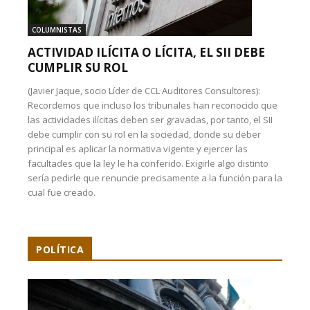
COLUMNISTAS
ACTIVIDAD ILÍCITA O LÍCITA, EL SII DEBE
CUMPLIR SU ROL
(Javier Jaque, socio Líder de CCL Auditores Consultores):
Recordemos que incluso los tribunales han reconocido que
las actividades ilícitas deben ser gravadas, por tanto, el SII
debe cumplir con su rol en la sociedad, donde su deber
principal es aplicar la normativa vigente y ejercer las
facultades que la ley le ha conferido. Exigirle algo distinto
sería pedirle que renuncie precisamente a la función para la
cual fue creado.
POLÍTICA