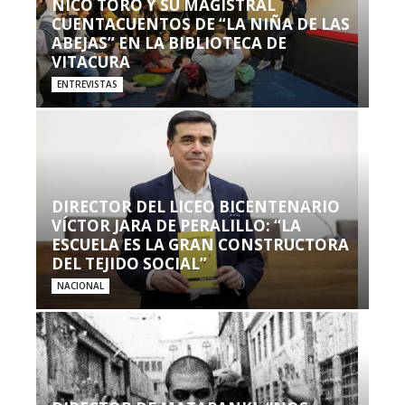
NICO TORO Y SU MAGISTRAL
CUENTACUENTOS DE “LA NIÑA DE LAS
ABEJAS” EN LA BIBLIOTECA DE
VITACURA
ENTREVISTAS
DIRECTOR DEL LICEO BICENTENARIO
VÍCTOR JARA DE PERALILLO: “LA
ESCUELA ES LA GRAN CONSTRUCTORA
DEL TEJIDO SOCIAL”
NACIONAL