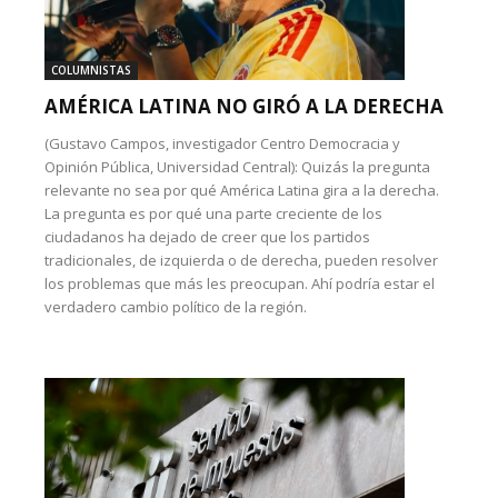
COLUMNISTAS
AMÉRICA LATINA NO GIRÓ A LA DERECHA
(Gustavo Campos, investigador Centro Democracia y
Opinión Pública, Universidad Central): Quizás la pregunta
relevante no sea por qué América Latina gira a la derecha.
La pregunta es por qué una parte creciente de los
ciudadanos ha dejado de creer que los partidos
tradicionales, de izquierda o de derecha, pueden resolver
los problemas que más les preocupan. Ahí podría estar el
verdadero cambio político de la región.