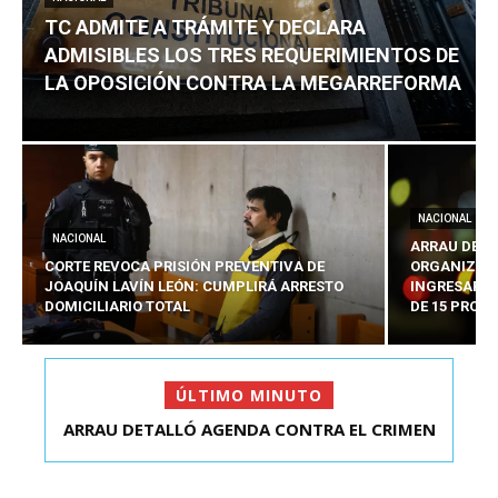
TC ADMITE A TRÁMITE Y DECLARA
ADMISIBLES LOS TRES REQUERIMIENTOS DE
LA OPOSICIÓN CONTRA LA MEGARREFORMA
NACIONAL
NACIONAL
ARRAU DETA
CORTE REVOCA PRISIÓN PREVENTIVA DE
ORGANIZADO
JOAQUÍN LAVÍN LEÓN: CUMPLIRÁ ARRESTO
INGRESARÁ 
DOMICILIARIO TOTAL
DE 15 PROY
ÚLTIMO MINUTO
ARRAU DETALLÓ AGENDA CONTRA EL CRIMEN
ORGANIZADO Y EL ...