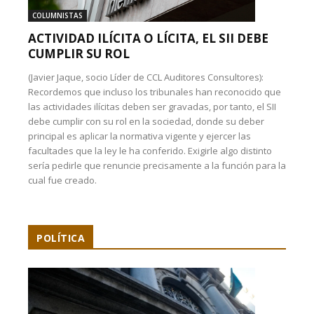
COLUMNISTAS
ACTIVIDAD ILÍCITA O LÍCITA, EL SII DEBE
CUMPLIR SU ROL
(Javier Jaque, socio Líder de CCL Auditores Consultores):
Recordemos que incluso los tribunales han reconocido que
las actividades ilícitas deben ser gravadas, por tanto, el SII
debe cumplir con su rol en la sociedad, donde su deber
principal es aplicar la normativa vigente y ejercer las
facultades que la ley le ha conferido. Exigirle algo distinto
sería pedirle que renuncie precisamente a la función para la
cual fue creado.
POLÍTICA