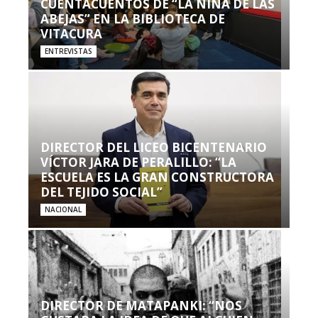
CUENTACUENTOS DE “LA NIÑA DE LAS
ABEJAS” EN LA BIBLIOTECA DE
VITACURA
ENTREVISTAS
DIRECTOR DEL LICEO BICENTENARIO
VÍCTOR JARA DE PERALILLO: “LA
ESCUELA ES LA GRAN CONSTRUCTORA
DEL TEJIDO SOCIAL”
NACIONAL
DIRECTOR DE MATAPANKI: “NOS