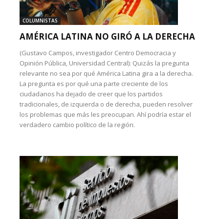
COLUMNISTAS
AMÉRICA LATINA NO GIRÓ A LA DERECHA
(Gustavo Campos, investigador Centro Democracia y
Opinión Pública, Universidad Central): Quizás la pregunta
relevante no sea por qué América Latina gira a la derecha.
La pregunta es por qué una parte creciente de los
ciudadanos ha dejado de creer que los partidos
tradicionales, de izquierda o de derecha, pueden resolver
los problemas que más les preocupan. Ahí podría estar el
verdadero cambio político de la región.