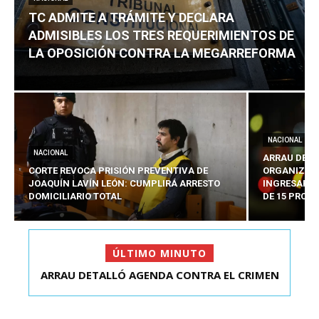
TC ADMITE A TRÁMITE Y DECLARA
ADMISIBLES LOS TRES REQUERIMIENTOS DE
LA OPOSICIÓN CONTRA LA MEGARREFORMA
NACIONAL
NACIONAL
ARRAU DETA
CORTE REVOCA PRISIÓN PREVENTIVA DE
ORGANIZADO
JOAQUÍN LAVÍN LEÓN: CUMPLIRÁ ARRESTO
INGRESARÁ 
DOMICILIARIO TOTAL
DE 15 PROY
ÚLTIMO MINUTO
ARRAU DETALLÓ AGENDA CONTRA EL CRIMEN
ORGANIZADO Y EL ...