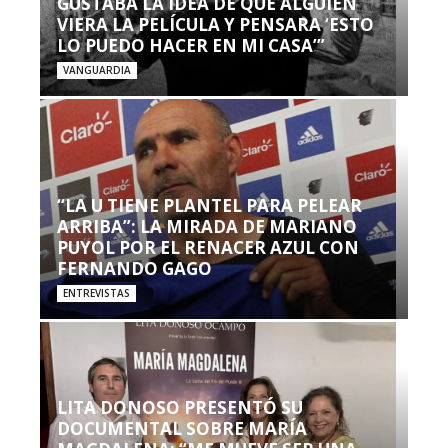
GUSTABA LA IDEA DE QUE ALGUIEN
VIERA LA PELÍCULA Y PENSARA ‘ESTO
LO PUEDO HACER EN MI CASA’”
VANGUARDIA
“LA U TIENE PLANTEL PARA PELEAR
ARRIBA”: LA MIRADA DE MARIANO
PUYOL POR EL RENACER AZUL CON
FERNANDO GAGO
ENTREVISTAS
LITA DONOSO PRESENTÓ SU
DOCUMENTAL SOBRE MARÍA