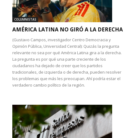
COLUMNISTAS
AMÉRICA LATINA NO GIRÓ A LA DERECHA
(Gustavo Campos, investigador Centro Democracia y
Opinión Pública, Universidad Central): Quizás la pregunta
relevante no sea por qué América Latina gira a la derecha.
La pregunta es por qué una parte creciente de los
ciudadanos ha dejado de creer que los partidos
tradicionales, de izquierda o de derecha, pueden resolver
los problemas que más les preocupan. Ahí podría estar el
verdadero cambio político de la región.