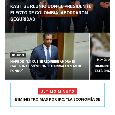
KAST SE REUNIÓ CON EL PRESIDENTE
ELECTO DE COLOMBIA: ABORDARON
SEGURIDAD
NACIONAL
ECONOMÍA
HARBOE: “LO QUE SE REQUIERE AHORA ES
HACER INTERVENCIONES BARRIALES MÁS DE
BIMINISTRO
FONDO”
ESTÁ ENCAU
ÚLTIMO MINUTO
BIMINISTRO MAS POR IPC: “LA ECONOMÍA SE
KAST SE REUNIÓ CON EL PRESIDENTE ELECTO DE
ESTÁ ENC...
COLOMBIA: A...