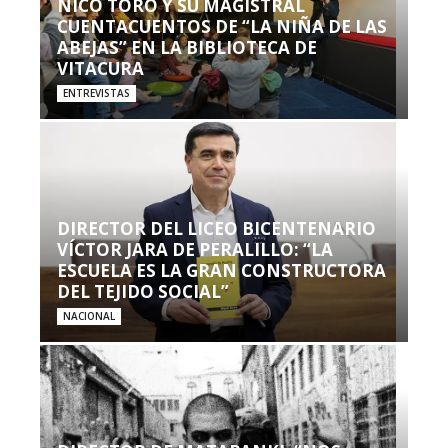
NICO TORO Y SU MAGISTRAL
CUENTACUENTOS DE “LA NIÑA DE LAS
ABEJAS” EN LA BIBLIOTECA DE
VITACURA
ENTREVISTAS
DIRECTOR DEL LICEO BICENTENARIO
VÍCTOR JARA DE PERALILLO: “LA
ESCUELA ES LA GRAN CONSTRUCTORA
DEL TEJIDO SOCIAL”
NACIONAL