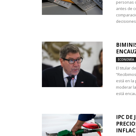
personas c
antes de co
comparació
decisione
BIMINI
ENCAUZ
ECONOMÍA
El titular 
“Recibimos
está en la
moderar la
está encau
IPC DE 
PRECIO
INFLAC