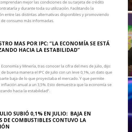
omprendan mejor las condiciones de su tarjeta de crédito
ntratarla y durante toda su utilización. Facilitando la
n entre las distintas alternativas disponibles y promoviendo
s de consumo más informadas.
STRO MAS POR IPC: “LA ECONOMÍA SE ESTÁ
ANDO HACIA LA ESTABILIDAD”
de Economía y Minería, tras conocer la cifra del mes de julio, dijo:
 de buena manera el IPC de julio con un leve 0,1%, un dato que
 parte baja de lo que proyectaba el mercado. Y que permite
 inflación anual a un 3,5%. Esto demuestra que la economía se
zando hacia la estabilidad”.
JULIO SUBIÓ 0,1% EN JULIO: BAJA EN
S DE COMBUSTIBLES CONTUVO LA
IÓN