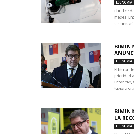
ECONOMÍA
El Índice 
meses. Ent
disminución
BIMINI
ANUNCI
ECONOMÍA
El titular 
prioridad 
Entonces, 
tuviera era
BIMINI
LA REC
ECONOMÍA