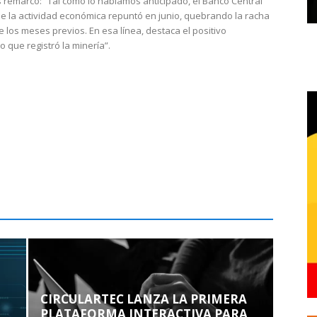
 remarcó: “Tal como lo habíamos anticipado, el Banco Central
e la actividad económica repuntó en junio, quebrando la racha
e los meses previos. En esa línea, destaca el positivo
que registró la minería”.
CIRCULARTEC LANZA LA PRIMERA
PLATAFORMA INTERACTIVA PARA