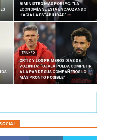
BIMINISTRO MAS POR IPC: “LA
NES
ECONOMÍA SE ESTÁ ENCAUZANDO
HACIA LA ESTABILIDAD”
TRIUNFO
ORTIZ Y LOS PRIMEROS DÍAS DE
VOZINHA: “OJALÁ PUEDA COMPETIR
IOS
A LA PAR DE SUS COMPAÑEROS LO
MÁS PRONTO POSIBLE”
SOCIAL