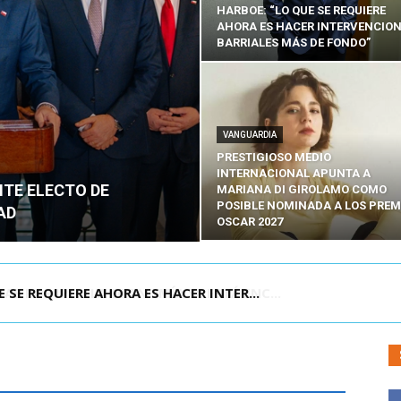
HARBOE: “LO QUE SE REQUIERE
AHORA ES HACER INTERVENCIO
BARRIALES MÁS DE FONDO”
VANGUARDIA
PRESTIGIOSO MEDIO
INTERNACIONAL APUNTA A
NTE ELECTO DE
MARIANA DI GIROLAMO COMO
POSIBLE NOMINADA A LOS PREM
AD
OSCAR 2027
POR IPC: “LA ECONOMÍA SE ESTÁ ENC...