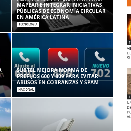
MAPEAR E INTEGRAR INICIATIVAS
PÚBLICAS DE ECONOMÍA CIRCULAR
EN AMÉRICA LATINA
TECNOLOGÍA
T
VI
D
SU
A
SUBTEL MEJORA NORMA DE
PREFIJOS 600 Y 809 PARA EVITAR
ABUSOS EN COBRANZAS Y SPAM
NACIONAL
T
N
D
PO
VI.