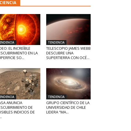
CIENCIA
ENDENCIA
TENDENCIA
DEO: EL INCREÍBLE
TELESCOPIO JAMES WEBB
ESCUBRIMIENTO EN LA
DESCUBRE UNA
PERFICIE SO...
SUPERTIERRA CON OCÉ...
ENDENCIA
TENDENCIA
ASA ANUNCIA
GRUPO CIENTÍFICO DE LA
ESCUBRIMIENTO DE
UNIVERSIDAD DE CHILE
SIBLES INDICIOS DE
LIDERA “MA...
..