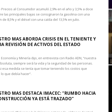
de Precios al Consumidor acumuló 2,9% en el año y 3,5% a doce
re las principales bajas se consignaron la gasolina con una
 de 8,5% y el diésel con una caída del 13,5% en julio.
STRO MAS ABORDA CRISIS EN EL TENIENTE Y
A REVISIÓN DE ACTIVOS DEL ESTADO
de Economía y Minería dijo, en entrevista con Radio ADN, “nuestra
absoluta, siempre será la vida y la seguridad de las personas.
si esa medida se tenía que tomar teniendo los costos que
 lo que debía hacer”.
STRO MAS DESTACA IMACEC: “RUMBO HACIA
ONSTRUCCIÓN YA ESTÁ TRAZADO”