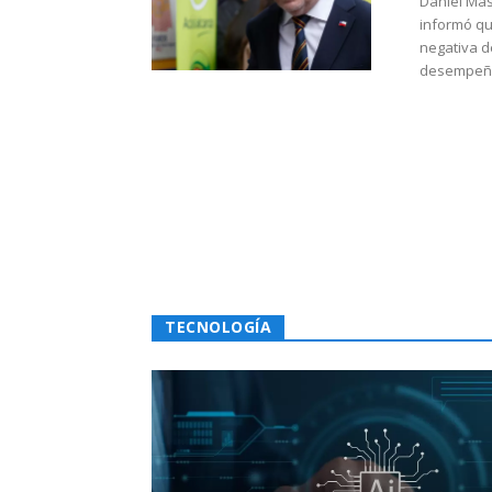
Daniel Mas
informó qu
negativa d
desempeño 
TECNOLOGÍA