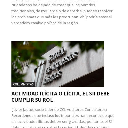
ciudadanos ha dejado de creer que los partidos
tradicionales, de izquierda o de derecha, pueden resolver
los problemas que más les preocupan. Ahí podría estar el
verdadero cambio político de la región.
COLUMNISTAS
ACTIVIDAD ILÍCITA O LÍCITA, EL SII DEBE
CUMPLIR SU ROL
(Javier Jaque, socio Líder de CCL Auditores Consultores):
Recordemos que incluso los tribunales han reconocido que
las actividades ilícitas deben ser gravadas, por tanto, el SII
debe cumplir con su rol en la sociedad, donde su deber