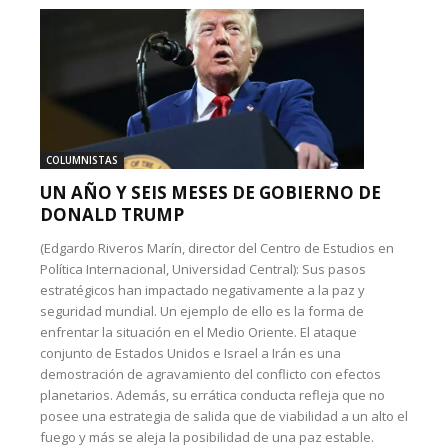
COLUMNISTAS
UN AÑO Y SEIS MESES DE GOBIERNO DE
DONALD TRUMP
(Edgardo Riveros Marín, director del Centro de Estudios en
Política Internacional, Universidad Central): Sus pasos
estratégicos han impactado negativamente a la paz y
seguridad mundial. Un ejemplo de ello es la forma de
enfrentar la situación en el Medio Oriente. El ataque
conjunto de Estados Unidos e Israel a Irán es una
demostración de agravamiento del conflicto con efectos
planetarios. Además, su errática conducta refleja que no
posee una estrategia de salida que de viabilidad a un alto el
fuego y más se aleja la posibilidad de una paz estable.