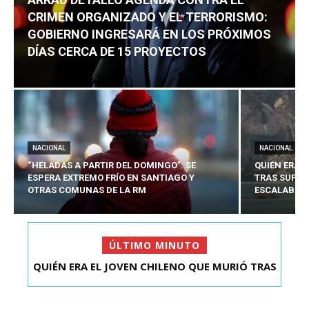
CRIMEN ORGANIZADO Y EL TERRORISMO:
GOBIERNO INGRESARÁ EN LOS PRÓXIMOS
DÍAS CERCA DE 15 PROYECTOS
NACIONAL
NACIONAL
“HELADAS A PARTIR DEL DOMINGO”: SE
QUIÉN ERA 
ESPERA EXTREMO FRÍO EN SANTIAGO Y
TRAS SUFRI
OTRAS COMUNAS DE LA RM
ESCALABA E
ÚLTIMO MINUTO
ARRAU DETALLÓ AGENDA CONTRA EL CRIMEN
ORGANIZADO Y EL ...