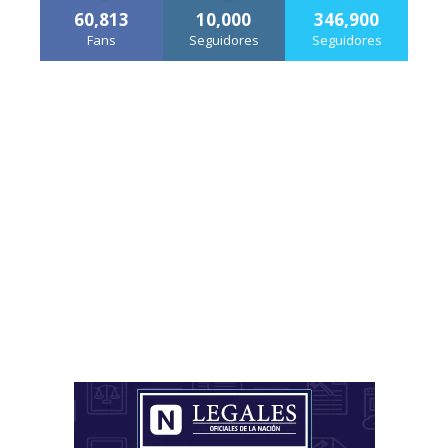
60,813
10,000
346,900
Fans
Seguidores
Seguidores