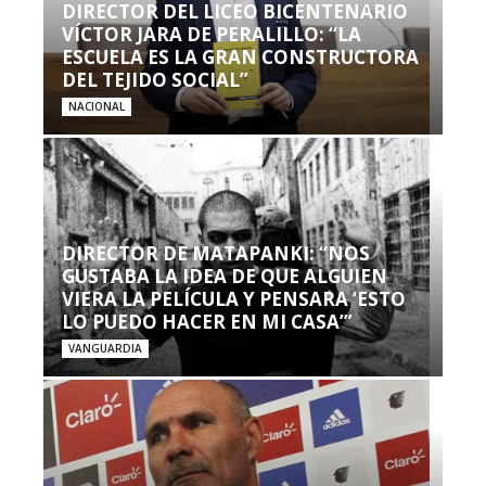
DIRECTOR DEL LICEO BICENTENARIO
VÍCTOR JARA DE PERALILLO: “LA
ESCUELA ES LA GRAN CONSTRUCTORA
DEL TEJIDO SOCIAL”
NACIONAL
DIRECTOR DE MATAPANKI: “NOS
GUSTABA LA IDEA DE QUE ALGUIEN
VIERA LA PELÍCULA Y PENSARA ‘ESTO
LO PUEDO HACER EN MI CASA’”
VANGUARDIA