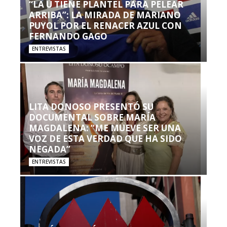
“LA U TIENE PLANTEL PARA PELEAR
ARRIBA”: LA MIRADA DE MARIANO
PUYOL POR EL RENACER AZUL CON
FERNANDO GAGO
ENTREVISTAS
LITA DONOSO PRESENTÓ SU
DOCUMENTAL SOBRE MARÍA
MAGDALENA: “ME MUEVE SER UNA
VOZ DE ESTA VERDAD QUE HA SIDO
NEGADA”
ENTREVISTAS