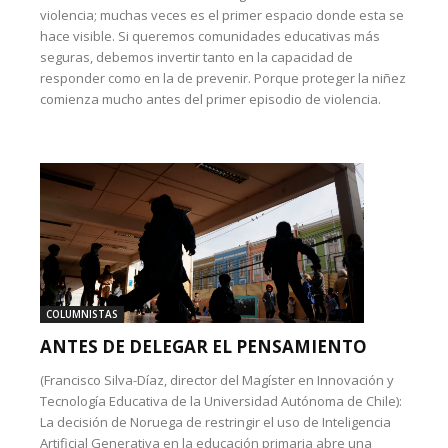
violencia; muchas veces es el primer espacio donde esta se
hace visible. Si queremos comunidades educativas más
seguras, debemos invertir tanto en la capacidad de
responder como en la de prevenir. Porque proteger la niñez
comienza mucho antes del primer episodio de violencia.
COLUMNISTAS
ANTES DE DELEGAR EL PENSAMIENTO
(Francisco Silva-Díaz, director del Magíster en Innovación y
Tecnología Educativa de la Universidad Autónoma de Chile):
La decisión de Noruega de restringir el uso de Inteligencia
Artificial Generativa en la educación primaria abre una