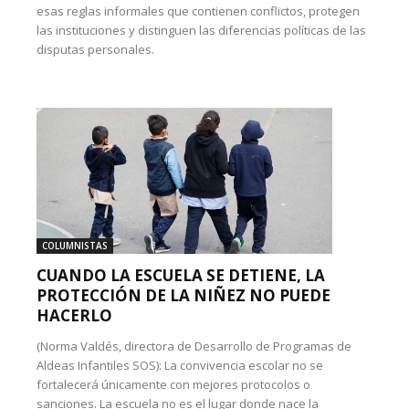
esas reglas informales que contienen conflictos, protegen
las instituciones y distinguen las diferencias políticas de las
disputas personales.
COLUMNISTAS
CUANDO LA ESCUELA SE DETIENE, LA
PROTECCIÓN DE LA NIÑEZ NO PUEDE
HACERLO
(Norma Valdés, directora de Desarrollo de Programas de
Aldeas Infantiles SOS): La convivencia escolar no se
fortalecerá únicamente con mejores protocolos o
sanciones. La escuela no es el lugar donde nace la