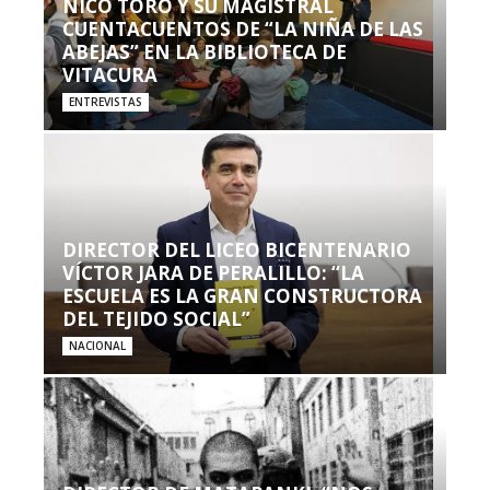
NICO TORO Y SU MAGISTRAL
CUENTACUENTOS DE “LA NIÑA DE LAS
ABEJAS” EN LA BIBLIOTECA DE
VITACURA
ENTREVISTAS
DIRECTOR DEL LICEO BICENTENARIO
VÍCTOR JARA DE PERALILLO: “LA
ESCUELA ES LA GRAN CONSTRUCTORA
DEL TEJIDO SOCIAL”
NACIONAL