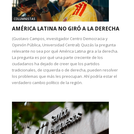
COLUMNISTAS
AMÉRICA LATINA NO GIRÓ A LA DERECHA
(Gustavo Campos, investigador Centro Democracia y
Opinión Pública, Universidad Central): Quizás la pregunta
relevante no sea por qué América Latina gira a la derecha.
La pregunta es por qué una parte creciente de los
ciudadanos ha dejado de creer que los partidos
tradicionales, de izquierda o de derecha, pueden resolver
los problemas que más les preocupan. Ahí podría estar el
verdadero cambio político de la región.