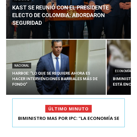
KAST SE REUNIÓ CON EL PRESIDENTE
ELECTO DE COLOMBIA: ABORDARON
SEGURIDAD
NACIONAL
ECONOMÍA
HARBOE: “LO QUE SE REQUIERE AHORA ES
HACER INTERVENCIONES BARRIALES MÁS DE
BIMINISTRO
FONDO”
ESTÁ ENCAU
ÚLTIMO MINUTO
BIMINISTRO MAS POR IPC: “LA ECONOMÍA SE
KAST SE REUNIÓ CON EL PRESIDENTE ELECTO DE
ESTÁ ENC...
COLOMBIA: A...