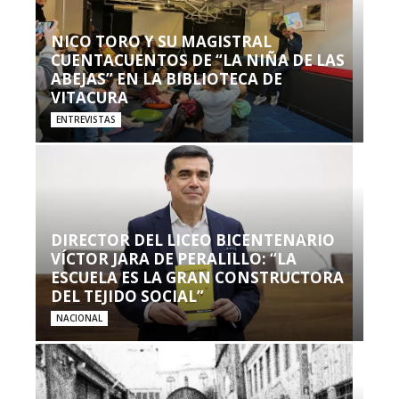
NICO TORO Y SU MAGISTRAL
CUENTACUENTOS DE “LA NIÑA DE LAS
ABEJAS” EN LA BIBLIOTECA DE
VITACURA
ENTREVISTAS
DIRECTOR DEL LICEO BICENTENARIO
VÍCTOR JARA DE PERALILLO: “LA
ESCUELA ES LA GRAN CONSTRUCTORA
DEL TEJIDO SOCIAL”
NACIONAL