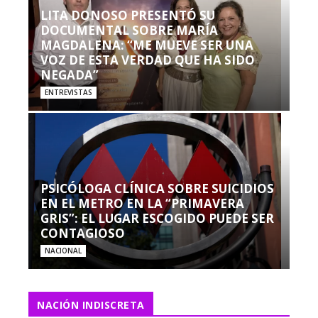
LITA DONOSO PRESENTÓ SU
DOCUMENTAL SOBRE MARÍA
MAGDALENA: “ME MUEVE SER UNA
VOZ DE ESTA VERDAD QUE HA SIDO
NEGADA”
ENTREVISTAS
PSICÓLOGA CLÍNICA SOBRE SUICIDIOS
EN EL METRO EN LA “PRIMAVERA
GRIS”: EL LUGAR ESCOGIDO PUEDE SER
CONTAGIOSO
NACIONAL
NACIÓN INDISCRETA