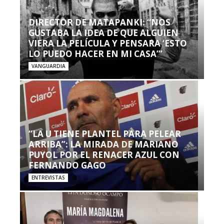
DIRECTOR DE MATAPANKI: “NOS
GUSTABA LA IDEA DE QUE ALGUIEN
VIERA LA PELÍCULA Y PENSARA ‘ESTO
LO PUEDO HACER EN MI CASA’”
VANGUARDIA
“LA U TIENE PLANTEL PARA PELEAR
ARRIBA”: LA MIRADA DE MARIANO
PUYOL POR EL RENACER AZUL CON
FERNANDO GAGO
ENTREVISTAS