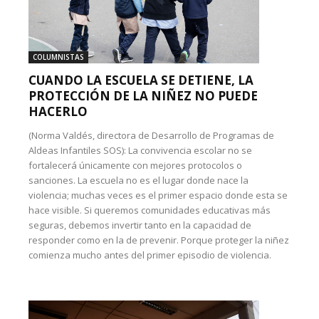
COLUMNISTAS
CUANDO LA ESCUELA SE DETIENE, LA
PROTECCIÓN DE LA NIÑEZ NO PUEDE
HACERLO
(Norma Valdés, directora de Desarrollo de Programas de
Aldeas Infantiles SOS): La convivencia escolar no se
fortalecerá únicamente con mejores protocolos o
sanciones. La escuela no es el lugar donde nace la
violencia; muchas veces es el primer espacio donde esta se
hace visible. Si queremos comunidades educativas más
seguras, debemos invertir tanto en la capacidad de
responder como en la de prevenir. Porque proteger la niñez
comienza mucho antes del primer episodio de violencia.