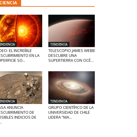
CIENCIA
ENDENCIA
TENDENCIA
DEO: EL INCREÍBLE
TELESCOPIO JAMES WEBB
ESCUBRIMIENTO EN LA
DESCUBRE UNA
PERFICIE SO...
SUPERTIERRA CON OCÉ...
ENDENCIA
TENDENCIA
ASA ANUNCIA
GRUPO CIENTÍFICO DE LA
ESCUBRIMIENTO DE
UNIVERSIDAD DE CHILE
SIBLES INDICIOS DE
LIDERA “MA...
..