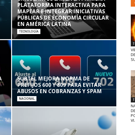
PLATAFORMA INTERACTIVA PARA
MAPEAR E INTEGRAR INICIATIVAS
PÚBLICAS DE ECONOMÍA CIRCULAR
EN AMÉRICA LATINA
TECNOLOGÍA
T
VI
D
SU
A
SUBTEL MEJORA NORMA DE
PREFIJOS 600 Y 809 PARA EVITAR
ABUSOS EN COBRANZAS Y SPAM
NACIONAL
T
N
D
PO
VI.