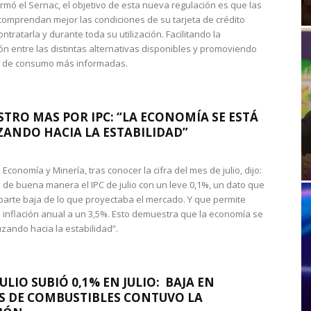
rmó el Sernac, el objetivo de esta nueva regulación es que las
omprendan mejor las condiciones de su tarjeta de crédito
ntratarla y durante toda su utilización. Facilitando la
n entre las distintas alternativas disponibles y promoviendo
s de consumo más informadas.
STRO MAS POR IPC: “LA ECONOMÍA SE ESTÁ
ANDO HACIA LA ESTABILIDAD”
de Economía y Minería, tras conocer la cifra del mes de julio, dijo:
 de buena manera el IPC de julio con un leve 0,1%, un dato que
 parte baja de lo que proyectaba el mercado. Y que permite
 inflación anual a un 3,5%. Esto demuestra que la economía se
zando hacia la estabilidad”.
JULIO SUBIÓ 0,1% EN JULIO: BAJA EN
S DE COMBUSTIBLES CONTUVO LA