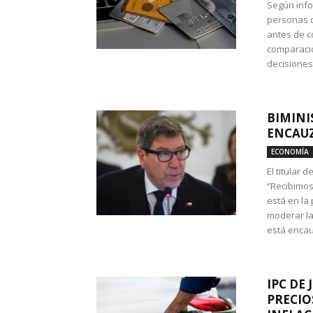
Según info
personas c
antes de co
comparació
decisione
BIMINI
ENCAUZ
ECONOMÍA
El titular 
“Recibimos
está en la
moderar la
está encau
IPC DE 
PRECIO