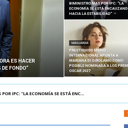
BIMINISTRO MAS POR IPC: “LA
ECONOMÍA SE ESTÁ ENCAUZAN
HACIA LA ESTABILIDAD”
VANGUARDIA
PRESTIGIOSO MEDIO
INTERNACIONAL APUNTA A
HORA ES HACER
MARIANA DI GIROLAMO COMO
POSIBLE NOMINADA A LOS PREM
 DE FONDO”
OSCAR 2027
UELA DE TAILANDIA DEJA AL MENOS NUEVE MU...