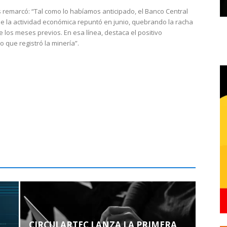
 remarcó: “Tal como lo habíamos anticipado, el Banco Central
e la actividad económica repuntó en junio, quebrando la racha
e los meses previos. En esa línea, destaca el positivo
que registró la minería”.
CIRCULARTEC LANZA LA PRIMERA