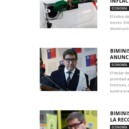
INFLAC
ECONOMÍA
El Índice 
meses. Ent
disminución
BIMINI
ANUNCI
ECONOMÍA
El titular 
prioridad 
Entonces, 
tuviera era
BIMINI
LA REC
ECONOMÍA