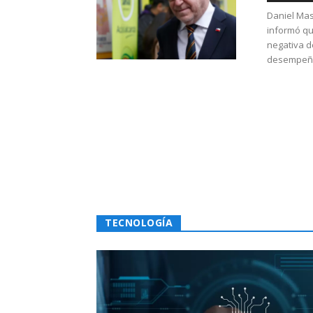
Daniel Mas
informó qu
negativa d
desempeño 
TECNOLOGÍA