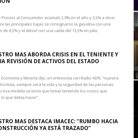
IÓN
de Precios al Consumidor acumuló 2,9% en el año y 3,5% a doce
re las principales bajas se consignaron la gasolina con una
 de 8,5% y el diésel con una caída del 13,5% en julio.
STRO MAS ABORDA CRISIS EN EL TENIENTE Y
A REVISIÓN DE ACTIVOS DEL ESTADO
de Economía y Minería dijo, en entrevista con Radio ADN, “nuestra
absoluta, siempre será la vida y la seguridad de las personas.
si esa medida se tenía que tomar teniendo los costos que
 lo que debía hacer”.
STRO MAS DESTACA IMACEC: “RUMBO HACIA
ONSTRUCCIÓN YA ESTÁ TRAZADO”