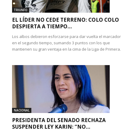
TRIUNFO
EL LÍDER NO CEDE TERRENO: COLO COLO
DESPIERTA A TIEMPO...
Los albos debieron esforzarse para dar vuelta el marcador
en el segundo tiempo, sumando 3 puntos con los que
mantienen su gran ventaja en la cima de la Liga de Primera.
NACIONAL
PRESIDENTA DEL SENADO RECHAZA
SUSPENDER LEY KARIN: “NO...