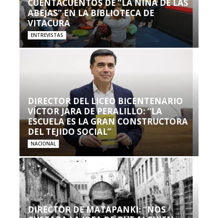
CUENTACUENTOS DE “LA NIÑA DE LAS
ABEJAS” EN LA BIBLIOTECA DE
VITACURA
ENTREVISTAS
DIRECTOR DEL LICEO BICENTENARIO
VÍCTOR JARA DE PERALILLO: “LA
ESCUELA ES LA GRAN CONSTRUCTORA
DEL TEJIDO SOCIAL”
NACIONAL
DIRECTOR DE MATAPANKI: “NOS