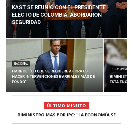
KAST SE REUNIÓ CON EL PRESIDENTE
ELECTO DE COLOMBIA: ABORDARON
SEGURIDAD
NACIONAL
ECONOMÍA
HARBOE: “LO QUE SE REQUIERE AHORA ES
HACER INTERVENCIONES BARRIALES MÁS DE
BIMINISTRO
FONDO”
ESTÁ ENCAU
ÚLTIMO MINUTO
BIMINISTRO MAS POR IPC: “LA ECONOMÍA SE
KAST SE REUNIÓ CON EL PRESIDENTE ELECTO DE
ESTÁ ENC...
COLOMBIA: A...