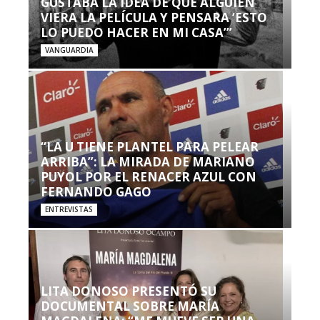
GUSTABA LA IDEA DE QUE ALGUIEN
VIERA LA PELÍCULA Y PENSARA ‘ESTO
LO PUEDO HACER EN MI CASA’”
VANGUARDIA
“LA U TIENE PLANTEL PARA PELEAR
ARRIBA”: LA MIRADA DE MARIANO
PUYOL POR EL RENACER AZUL CON
FERNANDO GAGO
ENTREVISTAS
LITA DONOSO PRESENTÓ SU
DOCUMENTAL SOBRE MARÍA