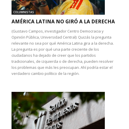
COLUMNISTAS
AMÉRICA LATINA NO GIRÓ A LA DERECHA
(Gustavo Campos, investigador Centro Democracia y
Opinión Pública, Universidad Central): Quizás la pregunta
relevante no sea por qué América Latina gira a la derecha.
La pregunta es por qué una parte creciente de los
ciudadanos ha dejado de creer que los partidos
tradicionales, de izquierda o de derecha, pueden resolver
los problemas que más les preocupan. Ahí podría estar el
verdadero cambio político de la región.