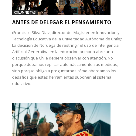
COLUMNISTAS
ANTES DE DELEGAR EL PENSAMIENTO
(Francisco Silva-Díaz, director del Magíster en Innovación y
Tecnología Educativa de la Universidad Autónoma de Chile):
La decisión de Noruega de restringir el uso de Inteligencia
Artificial Generativa en la educación primaria abre una
discusión que Chile debiera observar con atención. No
porque debamos replicar automáticamente sus medidas,
sino porque obliga a preguntarnos cómo abordamos los
desafíos que estas herramientas suponen al sistema
educativo.