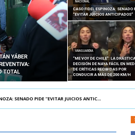
NACIONAL
CASO FIDEL ESPINOZA: SENADO 
“EVITAR JUICIOS ANTICIPADOS”
VANGUARDIA
ITÁN YÁBER
“ME VOY DE CHILE”: LA DRÁSTIC
PREVENTIVA:
DECISIÓN DE NAYA FÁCIL EN MED
DE CRÍTICAS RECIBIDAS POR
O TOTAL
CONDUCIR A MÁS DE 200 KM/H
ÁMITE Y DECLARA ADMISIBLES LOS TRES REQU...