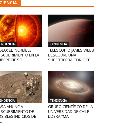
CIENCIA
ENDENCIA
TENDENCIA
DEO: EL INCREÍBLE
TELESCOPIO JAMES WEBB
ESCUBRIMIENTO EN LA
DESCUBRE UNA
PERFICIE SO...
SUPERTIERRA CON OCÉ...
ENDENCIA
TENDENCIA
ASA ANUNCIA
GRUPO CIENTÍFICO DE LA
ESCUBRIMIENTO DE
UNIVERSIDAD DE CHILE
SIBLES INDICIOS DE
LIDERA “MA...
..