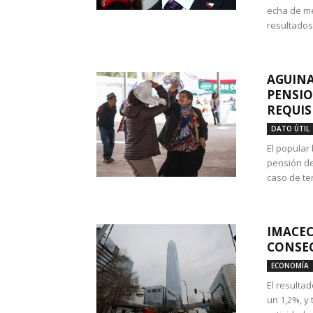
echa de me
resultados
AGUINA
PENSIO
REQUIS
DATO ÚTIL
El popular
pensión de
caso de te
IMACEC
CONSEC
ECONOMÍA
El resulta
un 1,2%, y