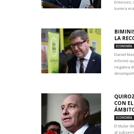
Entonces, 
tuviera era
BIMINI
LA REC
ECONOMÍA
Daniel Mas
informó qu
negativa d
desempeño 
QUIROZ
CON EL
ÁMBITO
ECONOMÍA
El titular
al subsecr