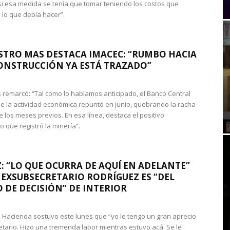
si esa medida se tenía que tomar teniendo los costos que
 lo que debía hacer”.
STRO MAS DESTACA IMACEC: “RUMBO HACIA
ONSTRUCCIÓN YA ESTÁ TRAZADO”
 remarcó: “Tal como lo habíamos anticipado, el Banco Central
e la actividad económica repuntó en junio, quebrando la racha
e los meses previos. En esa línea, destaca el positivo
que registró la minería”.
: “LO QUE OCURRA DE AQUÍ EN ADELANTE”
 EXSUBSECRETARIO RODRÍGUEZ ES “DEL
 DE DECISIÓN” DE INTERIOR
 de Hacienda sostuvo este lunes que “yo le tengo un gran aprecio
etario. Hizo una tremenda labor mientras estuvo acá. Se le