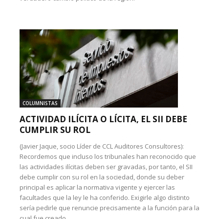
COLUMNISTAS
ACTIVIDAD ILÍCITA O LÍCITA, EL SII DEBE
CUMPLIR SU ROL
(Javier Jaque, socio Líder de CCL Auditores Consultores):
Recordemos que incluso los tribunales han reconocido que
las actividades ilícitas deben ser gravadas, por tanto, el SII
debe cumplir con su rol en la sociedad, donde su deber
principal es aplicar la normativa vigente y ejercer las
facultades que la ley le ha conferido. Exigirle algo distinto
sería pedirle que renuncie precisamente a la función para la
cual fue creado.