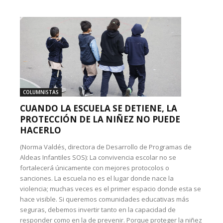
COLUMNISTAS
CUANDO LA ESCUELA SE DETIENE, LA
PROTECCIÓN DE LA NIÑEZ NO PUEDE
HACERLO
(Norma Valdés, directora de Desarrollo de Programas de
Aldeas Infantiles SOS): La convivencia escolar no se
fortalecerá únicamente con mejores protocolos o
sanciones. La escuela no es el lugar donde nace la
violencia; muchas veces es el primer espacio donde esta se
hace visible. Si queremos comunidades educativas más
seguras, debemos invertir tanto en la capacidad de
responder como en la de prevenir. Porque proteger la niñez