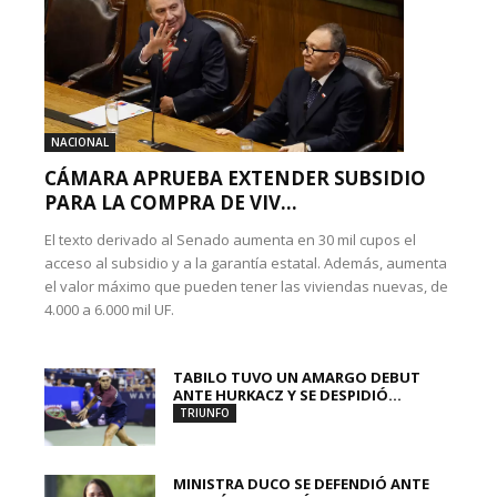
NACIONAL
CÁMARA APRUEBA EXTENDER SUBSIDIO
PARA LA COMPRA DE VIV...
El texto derivado al Senado aumenta en 30 mil cupos el
acceso al subsidio y a la garantía estatal. Además, aumenta
el valor máximo que pueden tener las viviendas nuevas, de
4.000 a 6.000 mil UF.
TABILO TUVO UN AMARGO DEBUT
ANTE HURKACZ Y SE DESPIDIÓ...
TRIUNFO
MINISTRA DUCO SE DEFENDIÓ ANTE