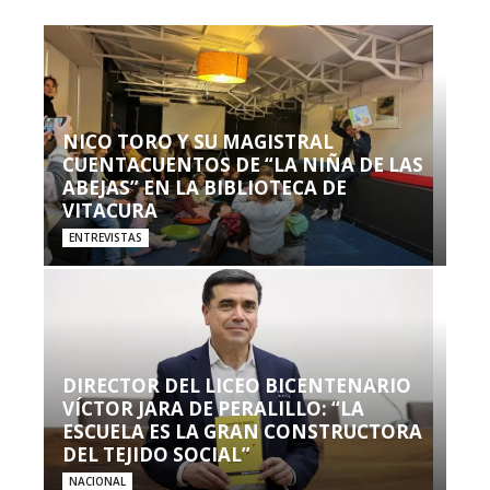
NICO TORO Y SU MAGISTRAL
CUENTACUENTOS DE “LA NIÑA DE LAS
ABEJAS” EN LA BIBLIOTECA DE
VITACURA
ENTREVISTAS
DIRECTOR DEL LICEO BICENTENARIO
VÍCTOR JARA DE PERALILLO: “LA
ESCUELA ES LA GRAN CONSTRUCTORA
DEL TEJIDO SOCIAL”
NACIONAL