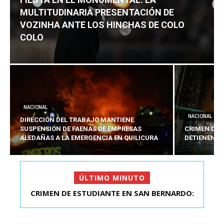
MULTITUDINARIA PRESENTACIÓN DE
VOZINHA ANTE LOS HINCHAS DE COLO
COLO
NACIONAL
NACIONAL
DIRECCIÓN DEL TRABAJO MANTIENE
SUSPENSIÓN DE FAENAS DE EMPRESAS
CRIMEN DE 
ALEDAÑAS A LA EMERGENCIA EN QUILICURA
DETIENEN A
ÚLTIMO MINUTO
CRIMEN DE ESTUDIANTE EN SAN BERNARDO:
FIESTA EN EL MONUMENTAL: LA
MULTITUDINARIA PRESENTACIÓ...
DETIENEN AL PRES...