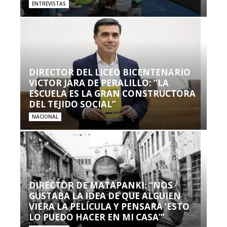
ENTREVISTAS
DIRECTOR DEL LICEO BICENTENARIO
VÍCTOR JARA DE PERALILLO: “LA
ESCUELA ES LA GRAN CONSTRUCTORA
DEL TEJIDO SOCIAL”
NACIONAL
DIRECTOR DE MATAPANKI: “NOS
GUSTABA LA IDEA DE QUE ALGUIEN
VIERA LA PELÍCULA Y PENSARA ‘ESTO
LO PUEDO HACER EN MI CASA’”