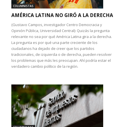
COLUMNISTAS
AMÉRICA LATINA NO GIRÓ A LA DERECHA
(Gustavo Campos, investigador Centro Democracia y
Opinión Pública, Universidad Central): Quizás la pregunta
relevante no sea por qué América Latina gira a la derecha.
La pregunta es por qué una parte creciente de los
ciudadanos ha dejado de creer que los partidos
tradicionales, de izquierda o de derecha, pueden resolver
los problemas que más les preocupan. Ahí podría estar el
verdadero cambio político de la región.