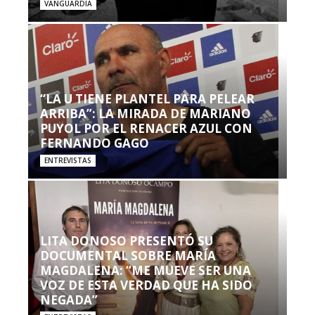
VANGUARDIA
“LA U TIENE PLANTEL PARA PELEAR
ARRIBA”: LA MIRADA DE MARIANO
PUYOL POR EL RENACER AZUL CON
FERNANDO GAGO
ENTREVISTAS
LITA DONOSO PRESENTÓ SU
DOCUMENTAL SOBRE MARÍA
MAGDALENA: “ME MUEVE SER UNA
VOZ DE ESTA VERDAD QUE HA SIDO
NEGADA”