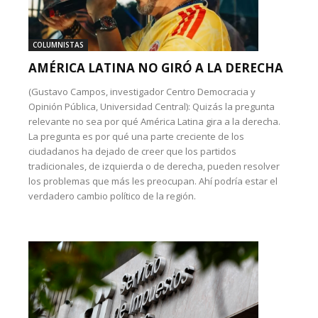
COLUMNISTAS
AMÉRICA LATINA NO GIRÓ A LA DERECHA
(Gustavo Campos, investigador Centro Democracia y
Opinión Pública, Universidad Central): Quizás la pregunta
relevante no sea por qué América Latina gira a la derecha.
La pregunta es por qué una parte creciente de los
ciudadanos ha dejado de creer que los partidos
tradicionales, de izquierda o de derecha, pueden resolver
los problemas que más les preocupan. Ahí podría estar el
verdadero cambio político de la región.