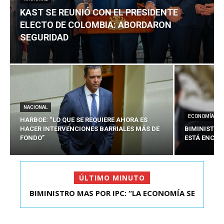
KAST SE REUNIÓ CON EL PRESIDENTE
ELECTO DE COLOMBIA: ABORDARON
SEGURIDAD
NACIONAL
ECONOMÍA
HARBOE: “LO QUE SE REQUIERE AHORA ES
HACER INTERVENCIONES BARRIALES MÁS DE
BIMINISTRO
FONDO”
ESTÁ ENCAU
ÚLTIMO MINUTO
BIMINISTRO MAS POR IPC: “LA ECONOMÍA SE
KAST SE REUNIÓ CON EL PRESIDENTE ELECTO DE
ESTÁ ENC...
COLOMBIA: A...