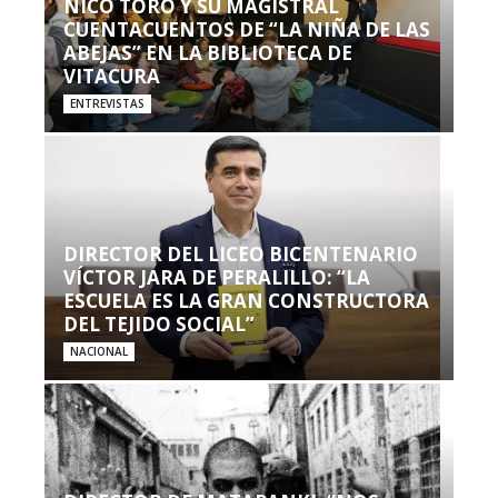
NICO TORO Y SU MAGISTRAL
CUENTACUENTOS DE “LA NIÑA DE LAS
ABEJAS” EN LA BIBLIOTECA DE
VITACURA
ENTREVISTAS
DIRECTOR DEL LICEO BICENTENARIO
VÍCTOR JARA DE PERALILLO: “LA
ESCUELA ES LA GRAN CONSTRUCTORA
DEL TEJIDO SOCIAL”
NACIONAL