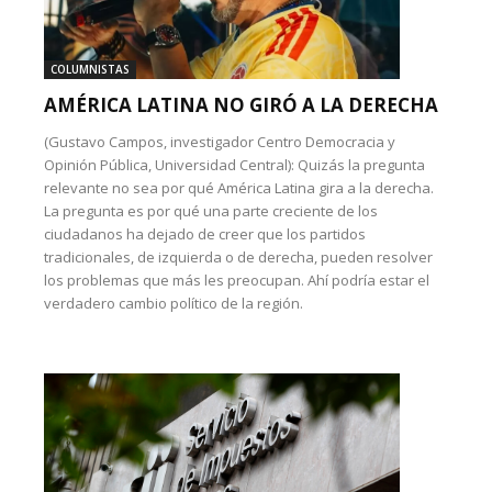
COLUMNISTAS
AMÉRICA LATINA NO GIRÓ A LA DERECHA
(Gustavo Campos, investigador Centro Democracia y
Opinión Pública, Universidad Central): Quizás la pregunta
relevante no sea por qué América Latina gira a la derecha.
La pregunta es por qué una parte creciente de los
ciudadanos ha dejado de creer que los partidos
tradicionales, de izquierda o de derecha, pueden resolver
los problemas que más les preocupan. Ahí podría estar el
verdadero cambio político de la región.