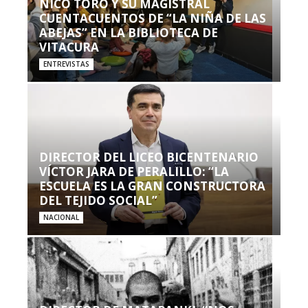
NICO TORO Y SU MAGISTRAL
CUENTACUENTOS DE “LA NIÑA DE LAS
ABEJAS” EN LA BIBLIOTECA DE
VITACURA
ENTREVISTAS
DIRECTOR DEL LICEO BICENTENARIO
VÍCTOR JARA DE PERALILLO: “LA
ESCUELA ES LA GRAN CONSTRUCTORA
DEL TEJIDO SOCIAL”
NACIONAL