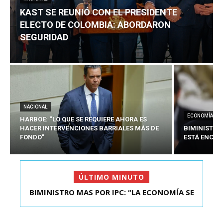
KAST SE REUNIÓ CON EL PRESIDENTE
ELECTO DE COLOMBIA: ABORDARON
SEGURIDAD
NACIONAL
ECONOMÍA
HARBOE: “LO QUE SE REQUIERE AHORA ES
HACER INTERVENCIONES BARRIALES MÁS DE
BIMINISTRO
FONDO”
ESTÁ ENCAU
ÚLTIMO MINUTO
BIMINISTRO MAS POR IPC: “LA ECONOMÍA SE
KAST SE REUNIÓ CON EL PRESIDENTE ELECTO DE
ESTÁ ENC...
COLOMBIA: A...