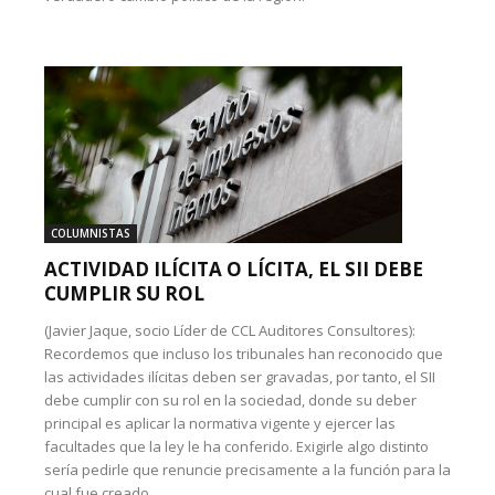
COLUMNISTAS
ACTIVIDAD ILÍCITA O LÍCITA, EL SII DEBE
CUMPLIR SU ROL
(Javier Jaque, socio Líder de CCL Auditores Consultores):
Recordemos que incluso los tribunales han reconocido que
las actividades ilícitas deben ser gravadas, por tanto, el SII
debe cumplir con su rol en la sociedad, donde su deber
principal es aplicar la normativa vigente y ejercer las
facultades que la ley le ha conferido. Exigirle algo distinto
sería pedirle que renuncie precisamente a la función para la
cual fue creado.