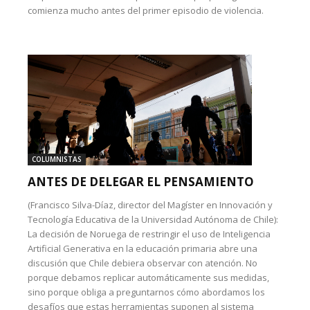
comienza mucho antes del primer episodio de violencia.
COLUMNISTAS
ANTES DE DELEGAR EL PENSAMIENTO
(Francisco Silva-Díaz, director del Magíster en Innovación y
Tecnología Educativa de la Universidad Autónoma de Chile):
La decisión de Noruega de restringir el uso de Inteligencia
Artificial Generativa en la educación primaria abre una
discusión que Chile debiera observar con atención. No
porque debamos replicar automáticamente sus medidas,
sino porque obliga a preguntarnos cómo abordamos los
desafíos que estas herramientas suponen al sistema