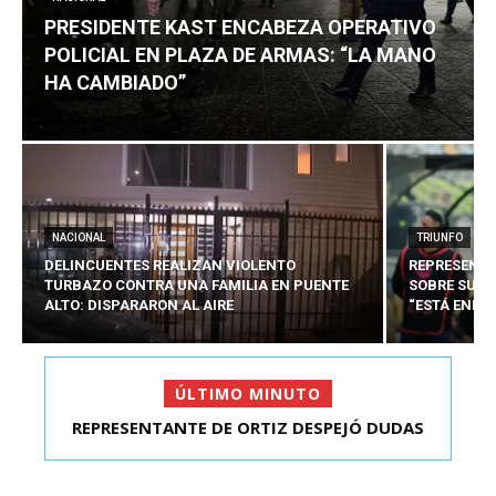
PRESIDENTE KAST ENCABEZA OPERATIVO
POLICIAL EN PLAZA DE ARMAS: “LA MANO
HA CAMBIADO”
NACIONAL
TRIUNFO
DELINCUENTES REALIZAN VIOLENTO
REPRESENTA
TURBAZO CONTRA UNA FAMILIA EN PUENTE
SOBRE SU C
ALTO: DISPARARON AL AIRE
“ESTÁ ENFO
ÚLTIMO MINUTO
PRESIDENTE KAST ENCABEZA OPERATIVO
POLICIAL EN PLAZA D...