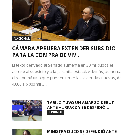
NACIONAL
CÁMARA APRUEBA EXTENDER SUBSIDIO
PARA LA COMPRA DE VIV...
El texto derivado al Senado aumenta en 30 mil cupos el
acceso al subsidio y a la garantía estatal. Además, aumenta
el valor máximo que pueden tener las viviendas nuevas, de
4.000 a 6.000 mil UF.
TABILO TUVO UN AMARGO DEBUT
ANTE HURKACZ Y SE DESPIDIÓ...
TRIUNFO
MINISTRA DUCO SE DEFENDIÓ ANTE