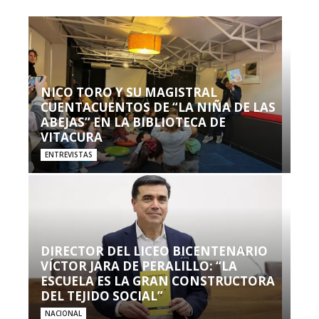
NICO TORO Y SU MAGISTRAL
CUENTACUENTOS DE “LA NIÑA DE LAS
ABEJAS” EN LA BIBLIOTECA DE
VITACURA
ENTREVISTAS
DIRECTOR DEL LICEO BICENTENARIO
VÍCTOR JARA DE PERALILLO: “LA
ESCUELA ES LA GRAN CONSTRUCTORA
DEL TEJIDO SOCIAL”
NACIONAL