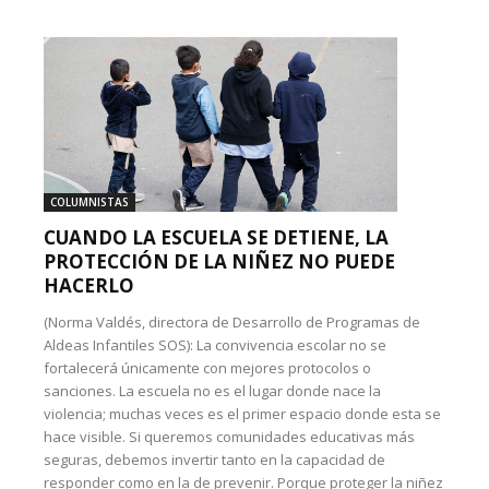
COLUMNISTAS
CUANDO LA ESCUELA SE DETIENE, LA
PROTECCIÓN DE LA NIÑEZ NO PUEDE
HACERLO
(Norma Valdés, directora de Desarrollo de Programas de
Aldeas Infantiles SOS): La convivencia escolar no se
fortalecerá únicamente con mejores protocolos o
sanciones. La escuela no es el lugar donde nace la
violencia; muchas veces es el primer espacio donde esta se
hace visible. Si queremos comunidades educativas más
seguras, debemos invertir tanto en la capacidad de
responder como en la de prevenir. Porque proteger la niñez