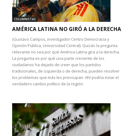
COLUMNISTAS
AMÉRICA LATINA NO GIRÓ A LA DERECHA
(Gustavo Campos, investigador Centro Democracia y
Opinión Pública, Universidad Central): Quizás la pregunta
relevante no sea por qué América Latina gira a la derecha.
La pregunta es por qué una parte creciente de los
ciudadanos ha dejado de creer que los partidos
tradicionales, de izquierda o de derecha, pueden resolver
los problemas que más les preocupan. Ahí podría estar el
verdadero cambio político de la región.