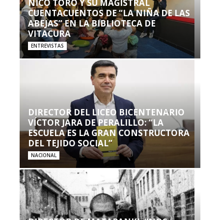
NICO TORO Y SU MAGISTRAL
CUENTACUENTOS DE “LA NIÑA DE LAS
ABEJAS” EN LA BIBLIOTECA DE
VITACURA
ENTREVISTAS
DIRECTOR DEL LICEO BICENTENARIO
VÍCTOR JARA DE PERALILLO: “LA
ESCUELA ES LA GRAN CONSTRUCTORA
DEL TEJIDO SOCIAL”
NACIONAL