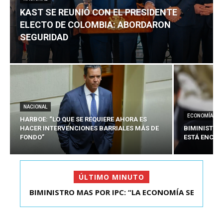
KAST SE REUNIÓ CON EL PRESIDENTE
ELECTO DE COLOMBIA: ABORDARON
SEGURIDAD
NACIONAL
ECONOMÍA
HARBOE: “LO QUE SE REQUIERE AHORA ES
HACER INTERVENCIONES BARRIALES MÁS DE
BIMINISTRO
FONDO”
ESTÁ ENCAU
ÚLTIMO MINUTO
BIMINISTRO MAS POR IPC: “LA ECONOMÍA SE
KAST SE REUNIÓ CON EL PRESIDENTE ELECTO DE
ESTÁ ENC...
COLOMBIA: A...