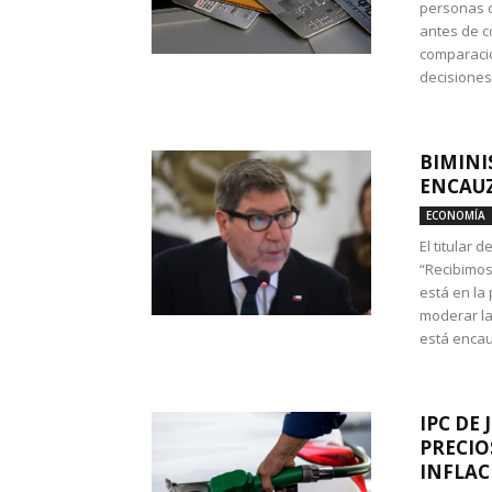
personas c
antes de co
comparació
decisione
BIMINI
ENCAUZ
ECONOMÍA
El titular 
“Recibimos
está en la
moderar la
está encau
IPC DE 
PRECIO
INFLAC