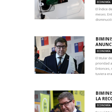
ECONOMÍA
El Índice 
meses. Ent
disminución
BIMINI
ANUNCI
ECONOMÍA
El titular 
prioridad 
Entonces, 
tuviera era
BIMINI
LA REC
ECONOMÍA