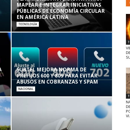
MAPEAR E INTEGRAR INICIATIVAS
PÚBLICAS DE ECONOMÍA CIRCULAR
EN AMÉRICA LATINA
TECNOLOGÍA
T
VI
D
SU
A
SUBTEL MEJORA NORMA DE
PREFIJOS 600 Y 809 PARA EVITAR
ABUSOS EN COBRANZAS Y SPAM
NACIONAL
T
N
D
PO
VI.