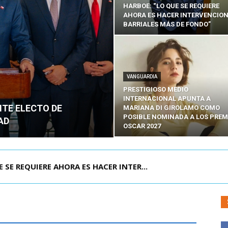
HARBOE: “LO QUE SE REQUIERE
AHORA ES HACER INTERVENCIO
BARRIALES MÁS DE FONDO”
VANGUARDIA
PRESTIGIOSO MEDIO
INTERNACIONAL APUNTA A
NTE ELECTO DE
MARIANA DI GIROLAMO COMO
POSIBLE NOMINADA A LOS PREM
AD
OSCAR 2027
POR IPC: “LA ECONOMÍA SE ESTÁ ENC...