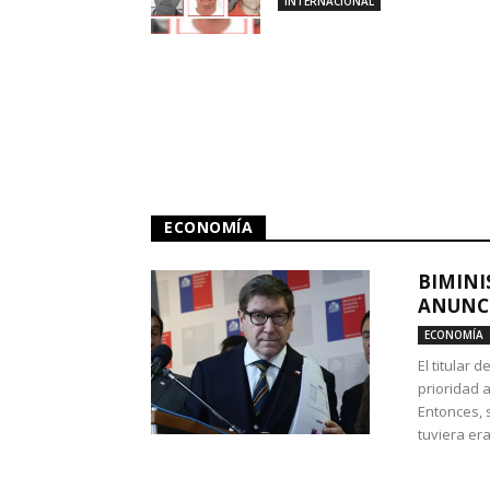
INTERNACIONAL
ECONOMÍA
BIMINI
ANUNCI
ECONOMÍA
El titular 
prioridad 
Entonces, 
tuviera era