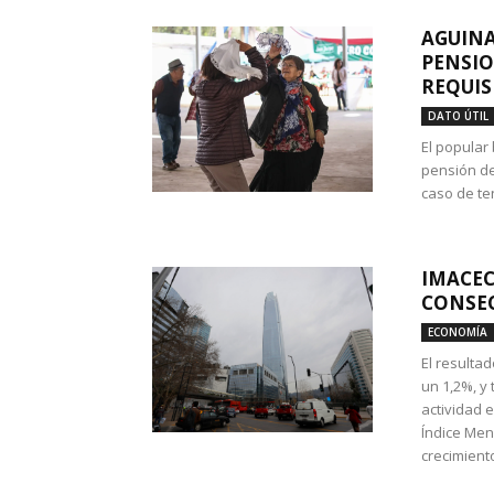
AGUINA
PENSIO
REQUIS
DATO ÚTIL
El popular
pensión de
caso de te
IMACEC
CONSEC
ECONOMÍA
El resulta
un 1,2%, y
actividad 
Índice Men
crecimiento