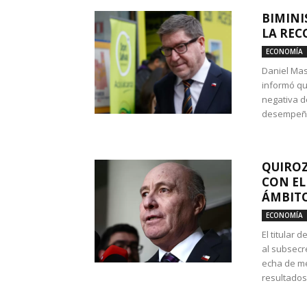
BIMINI
LA REC
ECONOMÍA
Daniel Mas
informó qu
negativa d
desempeño 
QUIROZ
CON EL
ÁMBITO
ECONOMÍA
El titular
al subsecr
echa de me
resultados