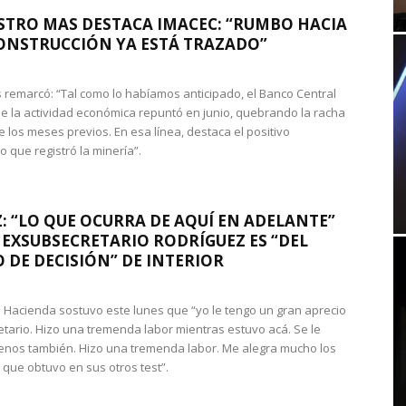
STRO MAS DESTACA IMACEC: “RUMBO HACIA
ONSTRUCCIÓN YA ESTÁ TRAZADO”
 remarcó: “Tal como lo habíamos anticipado, el Banco Central
e la actividad económica repuntó en junio, quebrando la racha
e los meses previos. En esa línea, destaca el positivo
que registró la minería”.
: “LO QUE OCURRA DE AQUÍ EN ADELANTE”
 EXSUBSECRETARIO RODRÍGUEZ ES “DEL
 DE DECISIÓN” DE INTERIOR
 de Hacienda sostuvo este lunes que “yo le tengo un gran aprecio
etario. Hizo una tremenda labor mientras estuvo acá. Se le
nos también. Hizo una tremenda labor. Me alegra mucho los
 que obtuvo en sus otros test”.