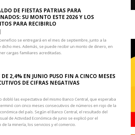
LDO DE FIESTAS PATRIAS PARA
NADOS: SU MONTO ESTE 2026 Y LOS
ITOS PARA RECIBIRLO
 beneficio se entregará en el mes de septiembre, junto a la
 dicho mes. Además, se puede recibir un monto de dinero, en
ner cargas familiares acreditadas.
 DE 2,4% EN JUNIO PUSO FIN A CINCO MESES
UTIVOS DE CIFRAS NEGATIVAS
do dobló las expectativa del mismo Banco Central, que esperaba
 terminó con cinco meses consecutivos de números en rojo de la
económica del país. Según el Banco Central, el resultado del
sual de Actividad Económica de junio se explicó por el
 de la minería, los servicios y el comercio.