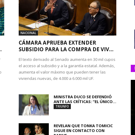
NACIONAL
CÁMARA APRUEBA EXTENDER
.
SUBSIDIO PARA LA COMPRA DE VIV...
r
El texto derivado al Senado aumenta en 30 mil cupos
el acceso al subsidio y a la garantía estatal. Además,
o
aumenta el valor máximo que pueden tener las
viviendas nuevas, de 4.000 a 6.000 mil UF.
MINISTRA DUCO SE DEFENDIÓ
ANTE LAS CRÍTICAS: “EL ÚNICO...
TRIUNFO
REVELAN QUE TONKA TOMICIC
SIGUE EN CONTACTO CON