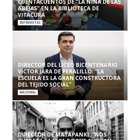
CUENTACUENTOS DE “LA NIÑA DE LAS
ABEJAS” EN LA BIBLIOTECA DE
VITACURA
ENTREVISTAS
DIRECTOR DEL LICEO BICENTENARIO
VÍCTOR JARA DE PERALILLO: “LA
ESCUELA ES LA GRAN CONSTRUCTORA
DEL TEJIDO SOCIAL”
NACIONAL
DIRECTOR DE MATAPANKI: “NOS