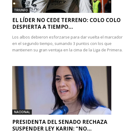
TRIUNFO
EL LÍDER NO CEDE TERRENO: COLO COLO
DESPIERTA A TIEMPO...
Los albos debieron esforzarse para dar vuelta el marcador
en el segundo tiempo, sumando 3 puntos con los que
mantienen su gran ventaja en la cima de la Liga de Primera.
NACIONAL
PRESIDENTA DEL SENADO RECHAZA
SUSPENDER LEY KARIN: “NO...