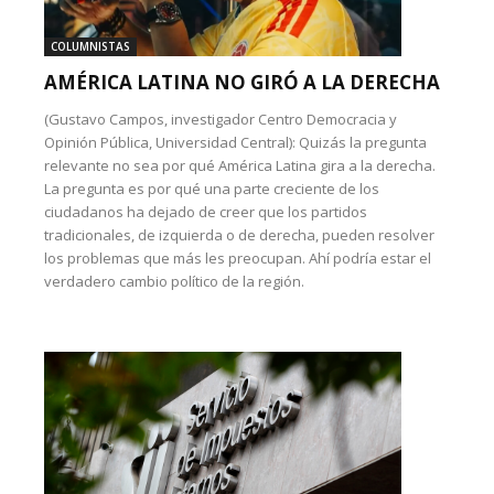
COLUMNISTAS
AMÉRICA LATINA NO GIRÓ A LA DERECHA
(Gustavo Campos, investigador Centro Democracia y
Opinión Pública, Universidad Central): Quizás la pregunta
relevante no sea por qué América Latina gira a la derecha.
La pregunta es por qué una parte creciente de los
ciudadanos ha dejado de creer que los partidos
tradicionales, de izquierda o de derecha, pueden resolver
los problemas que más les preocupan. Ahí podría estar el
verdadero cambio político de la región.