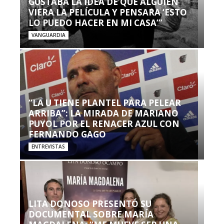
GUSTABA LA IDEA DE QUE ALGUIEN
VIERA LA PELÍCULA Y PENSARA ‘ESTO
LO PUEDO HACER EN MI CASA’”
VANGUARDIA
“LA U TIENE PLANTEL PARA PELEAR
ARRIBA”: LA MIRADA DE MARIANO
PUYOL POR EL RENACER AZUL CON
FERNANDO GAGO
ENTREVISTAS
LITA DONOSO PRESENTÓ SU
DOCUMENTAL SOBRE MARÍA