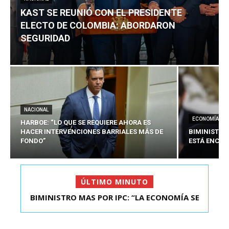
KAST SE REUNIÓ CON EL PRESIDENTE
ELECTO DE COLOMBIA: ABORDARON
SEGURIDAD
NACIONAL
ECONOMÍA
HARBOE: “LO QUE SE REQUIERE AHORA ES
HACER INTERVENCIONES BARRIALES MÁS DE
BIMINISTRO
FONDO”
ESTÁ ENCAU
ÚLTIMO MINUTO
KAST SE REUNIÓ CON EL PRESIDENTE ELECTO DE
COLOMBIA: A...