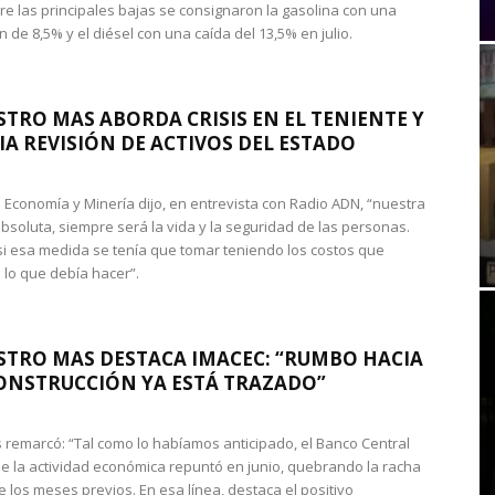
re las principales bajas se consignaron la gasolina con una
 de 8,5% y el diésel con una caída del 13,5% en julio.
STRO MAS ABORDA CRISIS EN EL TENIENTE Y
A REVISIÓN DE ACTIVOS DEL ESTADO
de Economía y Minería dijo, en entrevista con Radio ADN, “nuestra
absoluta, siempre será la vida y la seguridad de las personas.
si esa medida se tenía que tomar teniendo los costos que
 lo que debía hacer”.
STRO MAS DESTACA IMACEC: “RUMBO HACIA
ONSTRUCCIÓN YA ESTÁ TRAZADO”
 remarcó: “Tal como lo habíamos anticipado, el Banco Central
e la actividad económica repuntó en junio, quebrando la racha
e los meses previos. En esa línea, destaca el positivo