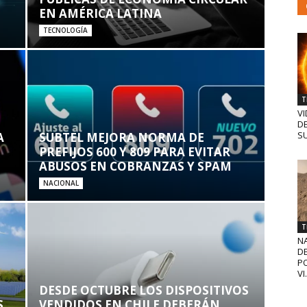
EN AMÉRICA LATINA
TECNOLOGÍA
T
VI
D
SU
A
SUBTEL MEJORA NORMA DE
PREFIJOS 600 Y 809 PARA EVITAR
ABUSOS EN COBRANZAS Y SPAM
NACIONAL
T
N
D
PO
VI.
DESDE OCTUBRE LOS DISPOSITIVOS
S
VENDIDOS EN CHILE DEBERÁN