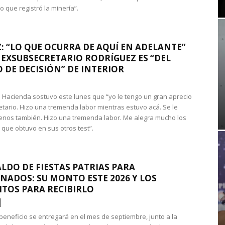
que registró la minería”.
: “LO QUE OCURRA DE AQUÍ EN ADELANTE”
 EXSUBSECRETARIO RODRÍGUEZ ES “DEL
 DE DECISIÓN” DE INTERIOR
 de Hacienda sostuvo este lunes que “yo le tengo un gran aprecio
etario. Hizo una tremenda labor mientras estuvo acá. Se le
nos también. Hizo una tremenda labor. Me alegra mucho los
 que obtuvo en sus otros test”.
LDO DE FIESTAS PATRIAS PARA
NADOS: SU MONTO ESTE 2026 Y LOS
ITOS PARA RECIBIRLO
 beneficio se entregará en el mes de septiembre, junto a la