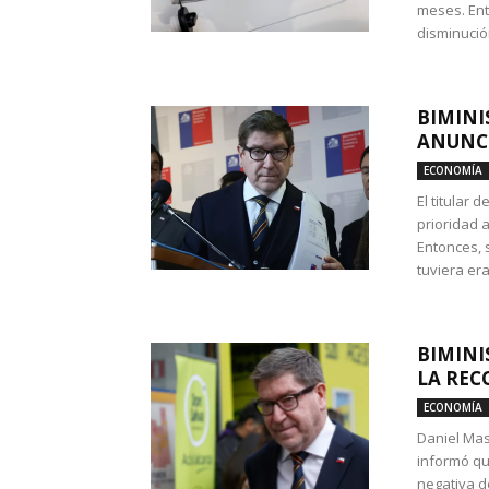
meses. Ent
disminución
BIMINI
ANUNCI
ECONOMÍA
El titular 
prioridad 
Entonces, 
tuviera era
BIMINI
LA REC
ECONOMÍA
Daniel Mas
informó qu
negativa d