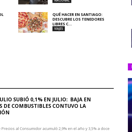
NACIONAL
OL
QUÉ HACER EN SANTIAGO:
DESCUBRE LOS TENEDORES
LIBRES C...
VIAJES
JULIO SUBIÓ 0,1% EN JULIO: BAJA EN
S DE COMBUSTIBLES CONTUVO LA
IÓN
de Precios al Consumidor acumuló 2,9% en el año y 3,5% a doce