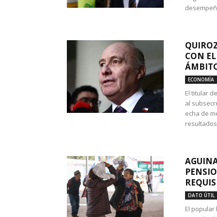
desempeño 
QUIROZ
CON EL
ÁMBITO
ECONOMÍA
El titular
al subsecr
echa de me
resultados
AGUINA
PENSIO
REQUIS
DATO ÚTIL
El popular