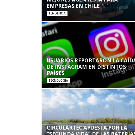
EMPRESAS EN CHILE
TENDENCIA
USUARIOS REPORTARON LA CAÍD
DE INSTAGRAM EN DISTINTOS
PAÍSES
TECNOLOGÍA
CIRCULARTEC APUESTA POR LA
“SEGUNDA VIDA” DE LAS BATERÍA