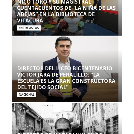
NICO TORO Y SU MAGISTRAL
CUENTACUENTOS DE “LA NIÑA DE LAS
ABEJAS” EN LA BIBLIOTECA DE
VITACURA
ENTREVISTAS
DIRECTOR DEL LICEO BICENTENARIO
VÍCTOR JARA DE PERALILLO: “LA
ESCUELA ES LA GRAN CONSTRUCTORA
DEL TEJIDO SOCIAL”
NACIONAL