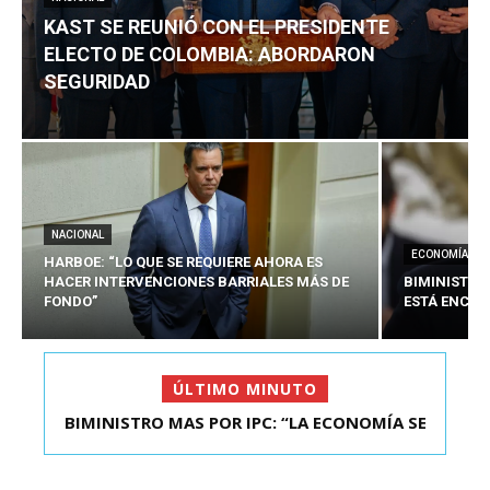
KAST SE REUNIÓ CON EL PRESIDENTE
ELECTO DE COLOMBIA: ABORDARON
SEGURIDAD
NACIONAL
ECONOMÍA
HARBOE: “LO QUE SE REQUIERE AHORA ES
HACER INTERVENCIONES BARRIALES MÁS DE
BIMINISTRO
FONDO”
ESTÁ ENCAU
ÚLTIMO MINUTO
BIMINISTRO MAS POR IPC: “LA ECONOMÍA SE
KAST SE REUNIÓ CON EL PRESIDENTE ELECTO DE
ESTÁ ENC...
COLOMBIA: A...