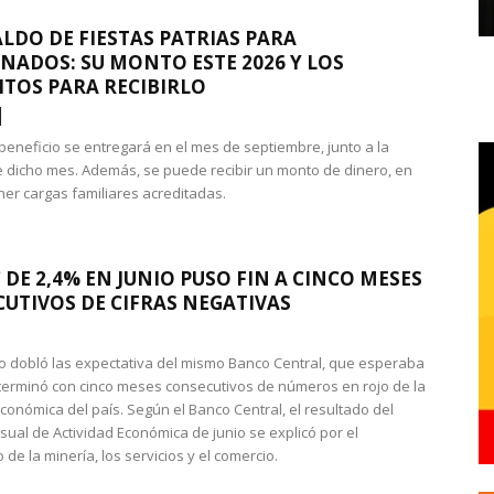
LDO DE FIESTAS PATRIAS PARA
NADOS: SU MONTO ESTE 2026 Y LOS
ITOS PARA RECIBIRLO
 beneficio se entregará en el mes de septiembre, junto a la
 dicho mes. Además, se puede recibir un monto de dinero, en
ner cargas familiares acreditadas.
 DE 2,4% EN JUNIO PUSO FIN A CINCO MESES
UTIVOS DE CIFRAS NEGATIVAS
do dobló las expectativa del mismo Banco Central, que esperaba
 terminó con cinco meses consecutivos de números en rojo de la
económica del país. Según el Banco Central, el resultado del
sual de Actividad Económica de junio se explicó por el
 de la minería, los servicios y el comercio.