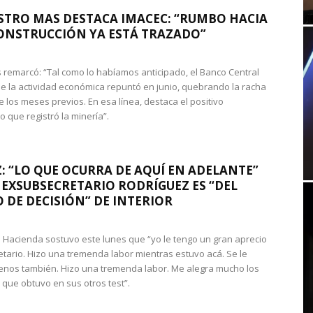
STRO MAS DESTACA IMACEC: “RUMBO HACIA
ONSTRUCCIÓN YA ESTÁ TRAZADO”
 remarcó: “Tal como lo habíamos anticipado, el Banco Central
e la actividad económica repuntó en junio, quebrando la racha
e los meses previos. En esa línea, destaca el positivo
que registró la minería”.
: “LO QUE OCURRA DE AQUÍ EN ADELANTE”
 EXSUBSECRETARIO RODRÍGUEZ ES “DEL
 DE DECISIÓN” DE INTERIOR
 de Hacienda sostuvo este lunes que “yo le tengo un gran aprecio
etario. Hizo una tremenda labor mientras estuvo acá. Se le
nos también. Hizo una tremenda labor. Me alegra mucho los
 que obtuvo en sus otros test”.