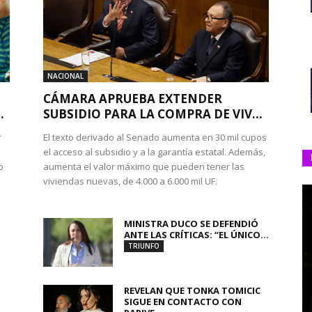
NACIONAL
CÁMARA APRUEBA EXTENDER
.
SUBSIDIO PARA LA COMPRA DE VIV...
r
El texto derivado al Senado aumenta en 30 mil cupos
el acceso al subsidio y a la garantía estatal. Además,
o
aumenta el valor máximo que pueden tener las
viviendas nuevas, de 4.000 a 6.000 mil UF.
MINISTRA DUCO SE DEFENDIÓ
ANTE LAS CRÍTICAS: “EL ÚNICO...
TRIUNFO
REVELAN QUE TONKA TOMICIC
SIGUE EN CONTACTO CON