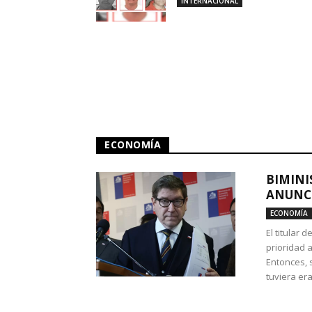
INTERNACIONAL
ECONOMÍA
BIMINI
ANUNCI
ECONOMÍA
El titular 
prioridad 
Entonces, 
tuviera era