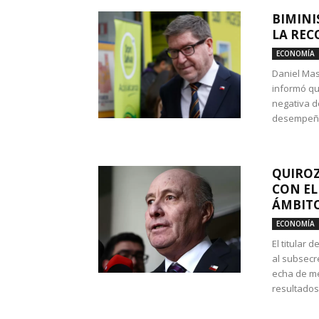
BIMINI
LA REC
ECONOMÍA
Daniel Mas
informó qu
negativa d
desempeño 
QUIROZ
CON EL
ÁMBITO
ECONOMÍA
El titular
al subsecr
echa de me
resultados