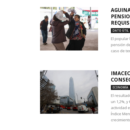
AGUINA
PENSIO
REQUIS
DATO ÚTIL
El popular
pensión de
caso de te
IMACEC
CONSEC
ECONOMÍA
El resulta
un 1,2%, y
actividad 
Índice Men
crecimiento