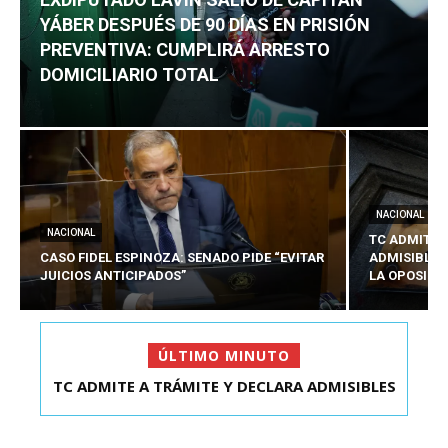
YÁBER DESPUÉS DE 90 DÍAS EN PRISIÓN
PREVENTIVA: CUMPLIRÁ ARRESTO
DOMICILIARIO TOTAL
NACIONAL
NACIONAL
TC ADMITE 
CASO FIDEL ESPINOZA: SENADO PIDE “EVITAR
ADMISIBLES
JUICIOS ANTICIPADOS”
LA OPOSICI
ÚLTIMO MINUTO
TC ADMITE A TRÁMITE Y DECLARA ADMISIBLES
EXDIPUTADO LAVÍN SALIÓ DE CAPITÁN YÁBER
LOS TRES REQU...
DESPUÉS DE 90 ...