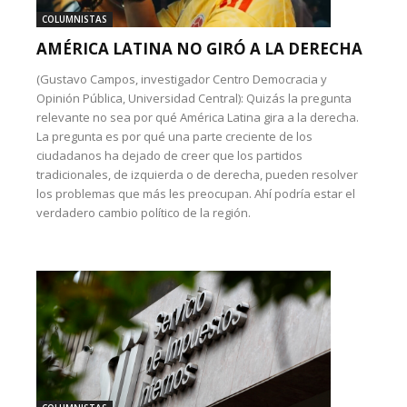
COLUMNISTAS
AMÉRICA LATINA NO GIRÓ A LA DERECHA
(Gustavo Campos, investigador Centro Democracia y
Opinión Pública, Universidad Central): Quizás la pregunta
relevante no sea por qué América Latina gira a la derecha.
La pregunta es por qué una parte creciente de los
ciudadanos ha dejado de creer que los partidos
tradicionales, de izquierda o de derecha, pueden resolver
los problemas que más les preocupan. Ahí podría estar el
verdadero cambio político de la región.