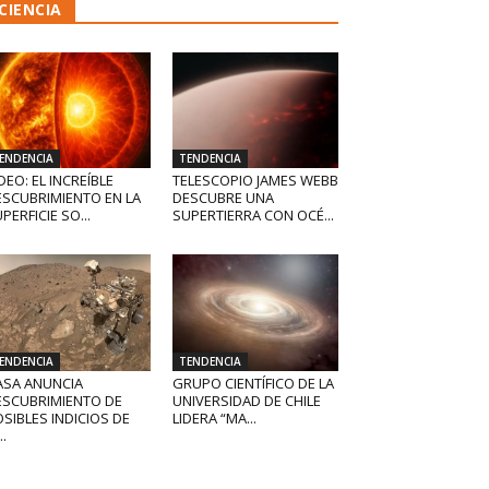
CIENCIA
ENDENCIA
TENDENCIA
DEO: EL INCREÍBLE
TELESCOPIO JAMES WEBB
ESCUBRIMIENTO EN LA
DESCUBRE UNA
PERFICIE SO...
SUPERTIERRA CON OCÉ...
ENDENCIA
TENDENCIA
ASA ANUNCIA
GRUPO CIENTÍFICO DE LA
ESCUBRIMIENTO DE
UNIVERSIDAD DE CHILE
SIBLES INDICIOS DE
LIDERA “MA...
..