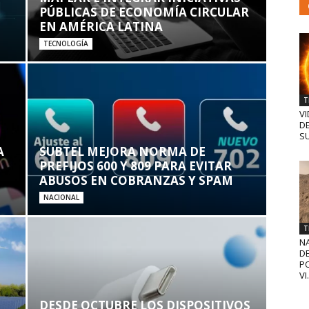
PÚBLICAS DE ECONOMÍA CIRCULAR
EN AMÉRICA LATINA
TECNOLOGÍA
T
VI
D
SU
A
SUBTEL MEJORA NORMA DE
PREFIJOS 600 Y 809 PARA EVITAR
ABUSOS EN COBRANZAS Y SPAM
NACIONAL
T
N
D
PO
VI.
DESDE OCTUBRE LOS DISPOSITIVOS