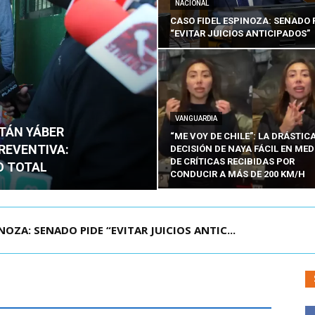
NACIONAL
CASO FIDEL ESPINOZA: SENADO 
“EVITAR JUICIOS ANTICIPADOS”
VANGUARDIA
ITÁN YÁBER
“ME VOY DE CHILE”: LA DRÁSTIC
PREVENTIVA:
DECISIÓN DE NAYA FÁCIL EN MED
DE CRÍTICAS RECIBIDAS POR
O TOTAL
CONDUCIR A MÁS DE 200 KM/H
ZA: SENADO PIDE “EVITAR JUICIOS ANTIC...
ÁMITE Y DECLARA ADMISIBLES LOS TRES REQU...