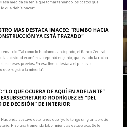
si esa medida se tenía que tomar teniendo los costos que
 lo que debía hacer”.
STRO MAS DESTACA IMACEC: “RUMBO HACIA
ONSTRUCCIÓN YA ESTÁ TRAZADO”
 remarcó: “Tal como lo habíamos anticipado, el Banco Central
e la actividad económica repuntó en junio, quebrando la racha
e los meses previos. En esa línea, destaca el positivo
que registró la minería”.
: “LO QUE OCURRA DE AQUÍ EN ADELANTE”
 EXSUBSECRETARIO RODRÍGUEZ ES “DEL
 DE DECISIÓN” DE INTERIOR
 de Hacienda sostuvo este lunes que “yo le tengo un gran aprecio
etario. Hizo una tremenda labor mientras estuvo acá. Se le