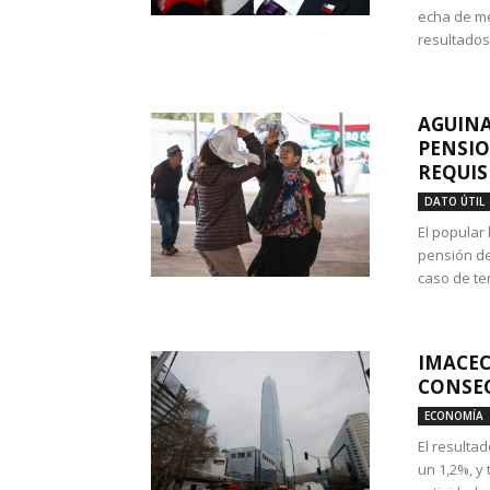
echa de me
resultados
AGUINA
PENSIO
REQUIS
DATO ÚTIL
El popular
pensión de
caso de te
IMACEC
CONSEC
ECONOMÍA
El resulta
un 1,2%, y