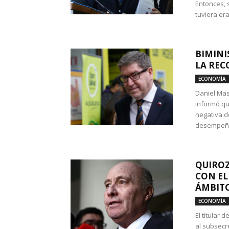
Entonces, 
tuviera era
BIMINI
LA REC
ECONOMÍA
Daniel Mas
informó qu
negativa d
desempeño 
QUIROZ
CON EL
ÁMBITO
ECONOMÍA
El titular
al subsecr