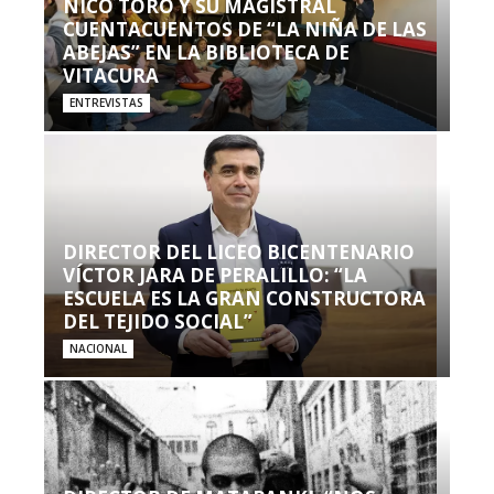
NICO TORO Y SU MAGISTRAL
CUENTACUENTOS DE “LA NIÑA DE LAS
ABEJAS” EN LA BIBLIOTECA DE
VITACURA
ENTREVISTAS
DIRECTOR DEL LICEO BICENTENARIO
VÍCTOR JARA DE PERALILLO: “LA
ESCUELA ES LA GRAN CONSTRUCTORA
DEL TEJIDO SOCIAL”
NACIONAL