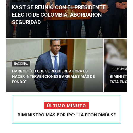
KAST SE REUNIÓ CON EL PRESIDENTE
ELECTO DE COLOMBIA: ABORDARON
SEGURIDAD
NACIONAL
ECONOMÍA
HARBOE: “LO QUE SE REQUIERE AHORA ES
HACER INTERVENCIONES BARRIALES MÁS DE
BIMINISTRO
FONDO”
ESTÁ ENCAU
ÚLTIMO MINUTO
BIMINISTRO MAS POR IPC: “LA ECONOMÍA SE
KAST SE REUNIÓ CON EL PRESIDENTE ELECTO DE
ESTÁ ENC...
COLOMBIA: A...