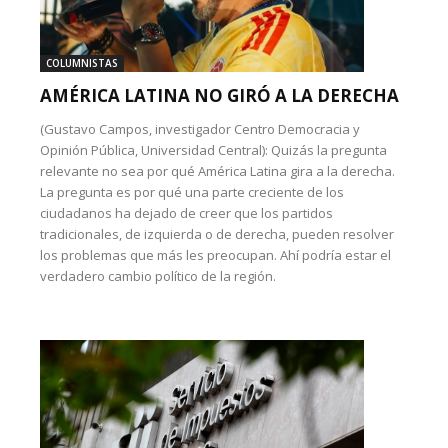
COLUMNISTAS
AMÉRICA LATINA NO GIRÓ A LA DERECHA
(Gustavo Campos, investigador Centro Democracia y
Opinión Pública, Universidad Central): Quizás la pregunta
relevante no sea por qué América Latina gira a la derecha.
La pregunta es por qué una parte creciente de los
ciudadanos ha dejado de creer que los partidos
tradicionales, de izquierda o de derecha, pueden resolver
los problemas que más les preocupan. Ahí podría estar el
verdadero cambio político de la región.