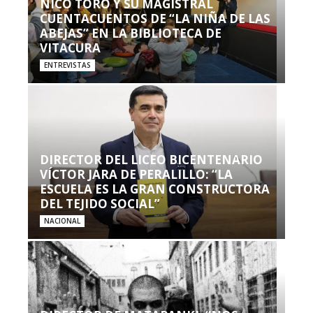
NICO TORO Y SU MAGISTRAL
CUENTACUENTOS DE “LA NIÑA DE LAS
ABEJAS” EN LA BIBLIOTECA DE
VITACURA
ENTREVISTAS
DIRECTOR DEL LICEO BICENTENARIO
VÍCTOR JARA DE PERALILLO: “LA
ESCUELA ES LA GRAN CONSTRUCTORA
DEL TEJIDO SOCIAL”
NACIONAL