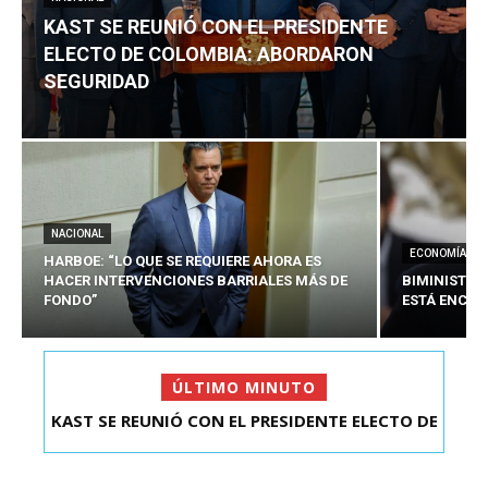
KAST SE REUNIÓ CON EL PRESIDENTE
ELECTO DE COLOMBIA: ABORDARON
SEGURIDAD
NACIONAL
ECONOMÍA
HARBOE: “LO QUE SE REQUIERE AHORA ES
HACER INTERVENCIONES BARRIALES MÁS DE
BIMINISTRO
FONDO”
ESTÁ ENCAU
ÚLTIMO MINUTO
KAST SE REUNIÓ CON EL PRESIDENTE ELECTO DE
COLOMBIA: A...