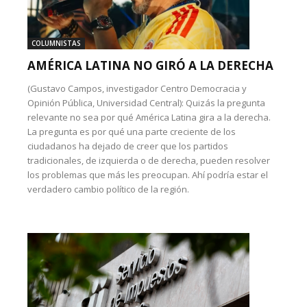
COLUMNISTAS
AMÉRICA LATINA NO GIRÓ A LA DERECHA
(Gustavo Campos, investigador Centro Democracia y
Opinión Pública, Universidad Central): Quizás la pregunta
relevante no sea por qué América Latina gira a la derecha.
La pregunta es por qué una parte creciente de los
ciudadanos ha dejado de creer que los partidos
tradicionales, de izquierda o de derecha, pueden resolver
los problemas que más les preocupan. Ahí podría estar el
verdadero cambio político de la región.