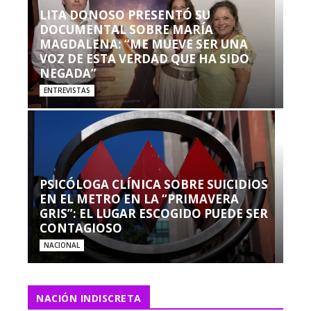
LITA DONOSO PRESENTÓ SU
DOCUMENTAL SOBRE MARÍA
MAGDALENA: “ME MUEVE SER UNA
VOZ DE ESTA VERDAD QUE HA SIDO
NEGADA”
ENTREVISTAS
PSICÓLOGA CLÍNICA SOBRE SUICIDIOS
EN EL METRO EN LA “PRIMAVERA
GRIS”: EL LUGAR ESCOGIDO PUEDE SER
CONTAGIOSO
NACIONAL
NACIÓN INDISCRETA