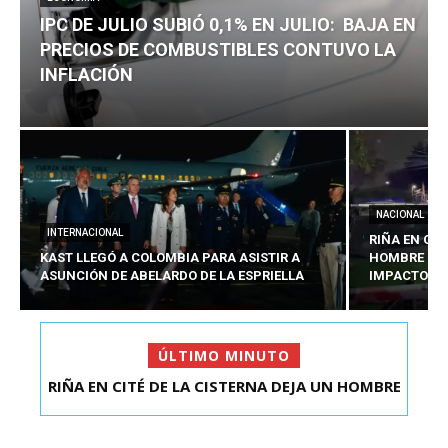
IPC DE JULIO SUBIÓ 0,1% EN JULIO: BAJA EN
PRECIOS DE COMBUSTIBLES CONTUVO LA
INFLACIÓN
NACIONAL
INTERNACIONAL
RIÑA EN CIT
KAST LLEGÓ A COLOMBIA PARA ASISTIR A
HOMBRE CO
ASUNCIÓN DE ABELARDO DE LA ESPRIELLA
IMPACTOS D
ÚLTIMO MINUTO
RIÑA EN CITÉ DE LA CISTERNA DEJA UN HOMBRE
IPC DE JULIO SUBIÓ 0,1% EN JULIO: BAJA EN
COLOMBIANO ...
PRECIOS DE ...