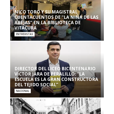
NICO TORO Y SU MAGISTRAL
CUENTACUENTOS DE “LA NIÑA DE LAS
ABEJAS” EN LA BIBLIOTECA DE
VITACURA
ENTREVISTAS
DIRECTOR DEL LICEO BICENTENARIO
VÍCTOR JARA DE PERALILLO: “LA
ESCUELA ES LA GRAN CONSTRUCTORA
DEL TEJIDO SOCIAL”
NACIONAL