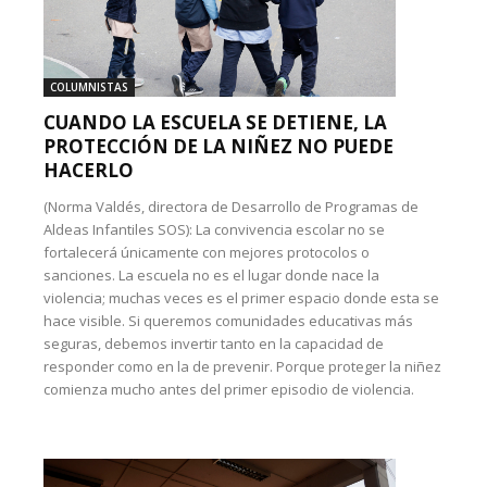
COLUMNISTAS
CUANDO LA ESCUELA SE DETIENE, LA
PROTECCIÓN DE LA NIÑEZ NO PUEDE
HACERLO
(Norma Valdés, directora de Desarrollo de Programas de
Aldeas Infantiles SOS): La convivencia escolar no se
fortalecerá únicamente con mejores protocolos o
sanciones. La escuela no es el lugar donde nace la
violencia; muchas veces es el primer espacio donde esta se
hace visible. Si queremos comunidades educativas más
seguras, debemos invertir tanto en la capacidad de
responder como en la de prevenir. Porque proteger la niñez
comienza mucho antes del primer episodio de violencia.