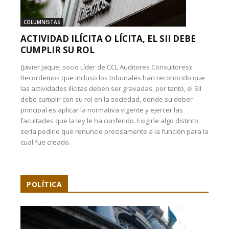
COLUMNISTAS
ACTIVIDAD ILÍCITA O LÍCITA, EL SII DEBE
CUMPLIR SU ROL
(Javier Jaque, socio Líder de CCL Auditores Consultores):
Recordemos que incluso los tribunales han reconocido que
las actividades ilícitas deben ser gravadas, por tanto, el SII
debe cumplir con su rol en la sociedad, donde su deber
principal es aplicar la normativa vigente y ejercer las
facultades que la ley le ha conferido. Exigirle algo distinto
sería pedirle que renuncie precisamente a la función para la
cual fue creado.
POLÍTICA