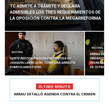
TC ADMITE A TRÁMITE Y DECLARA
ADMISIBLES LOS TRES REQUERIMIENTOS DE
LA OPOSICIÓN CONTRA LA MEGARREFORMA
NACIONAL
NACIONAL
ARRAU DETA
CORTE REVOCA PRISIÓN PREVENTIVA DE
ORGANIZADO
JOAQUÍN LAVÍN LEÓN: CUMPLIRÁ ARRESTO
INGRESARÁ 
DOMICILIARIO TOTAL
DE 15 PROY
ÚLTIMO MINUTO
ARRAU DETALLÓ AGENDA CONTRA EL CRIMEN
TC ADMITE A TRÁMITE Y DECLARA ADMISIBLES
ORGANIZADO Y EL ...
LOS TRES REQU...