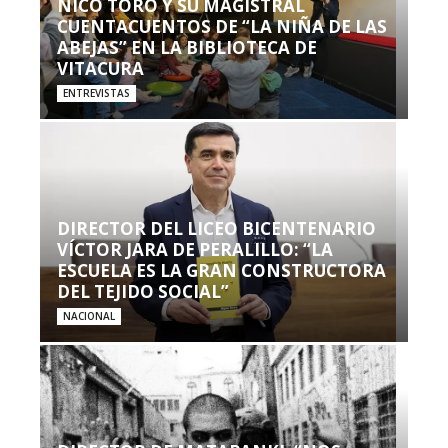
NICO TORO Y SU MAGISTRAL
CUENTACUENTOS DE “LA NIÑA DE LAS
ABEJAS” EN LA BIBLIOTECA DE
VITACURA
ENTREVISTAS
DIRECTOR DEL LICEO BICENTENARIO
VÍCTOR JARA DE PERALILLO: “LA
ESCUELA ES LA GRAN CONSTRUCTORA
DEL TEJIDO SOCIAL”
NACIONAL