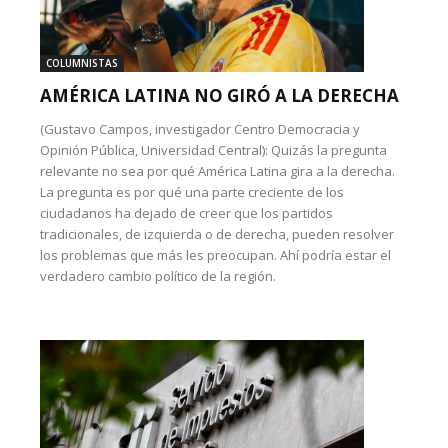
COLUMNISTAS
AMÉRICA LATINA NO GIRÓ A LA DERECHA
(Gustavo Campos, investigador Centro Democracia y
Opinión Pública, Universidad Central): Quizás la pregunta
relevante no sea por qué América Latina gira a la derecha.
La pregunta es por qué una parte creciente de los
ciudadanos ha dejado de creer que los partidos
tradicionales, de izquierda o de derecha, pueden resolver
los problemas que más les preocupan. Ahí podría estar el
verdadero cambio político de la región.