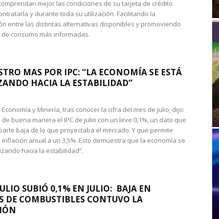
omprendan mejor las condiciones de su tarjeta de crédito
ntratarla y durante toda su utilización. Facilitando la
n entre las distintas alternativas disponibles y promoviendo
s de consumo más informadas.
STRO MAS POR IPC: “LA ECONOMÍA SE ESTÁ
ANDO HACIA LA ESTABILIDAD”
de Economía y Minería, tras conocer la cifra del mes de julio, dijo:
 de buena manera el IPC de julio con un leve 0,1%, un dato que
 parte baja de lo que proyectaba el mercado. Y que permite
 inflación anual a un 3,5%. Esto demuestra que la economía se
zando hacia la estabilidad”.
JULIO SUBIÓ 0,1% EN JULIO: BAJA EN
S DE COMBUSTIBLES CONTUVO LA
IÓN