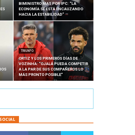
BIMINISTRO MAS POR IPC: “LA
NES
ECONOMÍA SE ESTÁ ENCAUZANDO
HACIA LA ESTABILIDAD”
TRIUNFO
ORTIZ Y LOS PRIMEROS DÍAS DE
VOZINHA: “OJALÁ PUEDA COMPETIR
IOS
A LA PAR DE SUS COMPAÑEROS LO
MÁS PRONTO POSIBLE”
SOCIAL