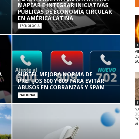
MAPEAR E INTEGRAR INICIATIVAS
PÚBLICAS DE ECONOMÍA CIRCULAR
EN AMÉRICA LATINA
TECNOLOGÍA
T
VI
D
SU
A
SUBTEL MEJORA NORMA DE
PREFIJOS 600 Y 809 PARA EVITAR
ABUSOS EN COBRANZAS Y SPAM
NACIONAL
T
N
D
PO
VI.