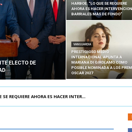
HARBOE: “LO QUE SE REQUIERE
AHORA ES HACER INTERVENCIO
BARRIALES MÁS DE FONDO”
VANGUARDIA
PRESTIGIOSO MEDIO
INTERNACIONAL APUNTA A
NTE ELECTO DE
MARIANA DI GIROLAMO COMO
POSIBLE NOMINADA A LOS PREM
AD
OSCAR 2027
POR IPC: “LA ECONOMÍA SE ESTÁ ENC...