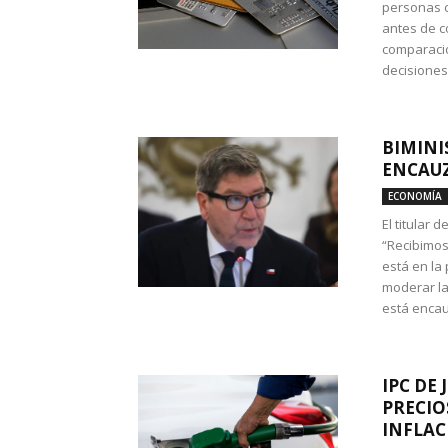
personas c
antes de co
comparació
decisione
BIMINI
ENCAUZ
ECONOMÍA
El titular 
“Recibimos
está en la
moderar la
está encau
IPC DE 
PRECIO
INFLAC