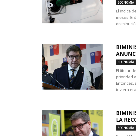
ECONOMÍA
El Índice 
meses. Ent
disminución
BIMINI
ANUNCI
ECONOMÍA
El titular 
prioridad 
Entonces, 
tuviera era
BIMINI
LA REC
ECONOMÍA