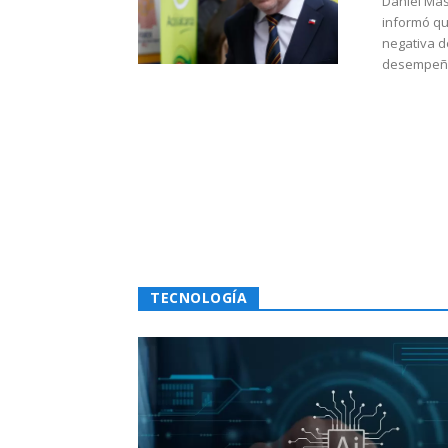
Daniel Mas
informó qu
negativa d
desempeño 
TECNOLOGÍA