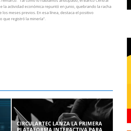
 remarcó: “Tal como lo habíamos anticipado, el Banco Central
e la actividad económica repuntó en junio, quebrando la racha
e los meses previos. En esa línea, destaca el positivo
que registró la minería”.
CIRCULARTEC LANZA LA PRIMERA
PLATAFORMA INTERACTIVA PARA