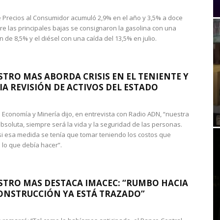
de Precios al Consumidor acumuló 2,9% en el año y 3,5% a doce
re las principales bajas se consignaron la gasolina con una
 de 8,5% y el diésel con una caída del 13,5% en julio.
STRO MAS ABORDA CRISIS EN EL TENIENTE Y
A REVISIÓN DE ACTIVOS DEL ESTADO
de Economía y Minería dijo, en entrevista con Radio ADN, “nuestra
absoluta, siempre será la vida y la seguridad de las personas.
si esa medida se tenía que tomar teniendo los costos que
 lo que debía hacer”.
STRO MAS DESTACA IMACEC: “RUMBO HACIA
ONSTRUCCIÓN YA ESTÁ TRAZADO”