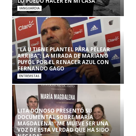
LO PUEDO HACER EN MI CASA’”
VANGUARDIA
“LA U TIENE PLANTEL PARA PELEAR
ARRIBA”: LA MIRADA DE MARIANO
PUYOL POR EL RENACER AZUL CON
FERNANDO GAGO
ENTREVISTAS
LITA DONOSO PRESENTÓ SU
DOCUMENTAL SOBRE MARÍA
MAGDALENA: “ME MUEVE SER UNA
VOZ DE ESTA VERDAD QUE HA SIDO