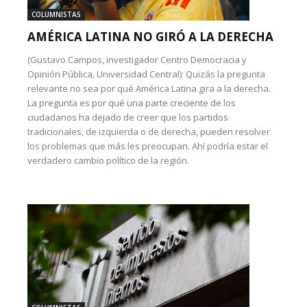
COLUMNISTAS
AMÉRICA LATINA NO GIRÓ A LA DERECHA
(Gustavo Campos, investigador Centro Democracia y
Opinión Pública, Universidad Central): Quizás la pregunta
relevante no sea por qué América Latina gira a la derecha.
La pregunta es por qué una parte creciente de los
ciudadanos ha dejado de creer que los partidos
tradicionales, de izquierda o de derecha, pueden resolver
los problemas que más les preocupan. Ahí podría estar el
verdadero cambio político de la región.