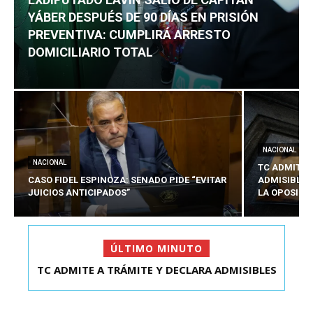
YÁBER DESPUÉS DE 90 DÍAS EN PRISIÓN
PREVENTIVA: CUMPLIRÁ ARRESTO
DOMICILIARIO TOTAL
NACIONAL
NACIONAL
TC ADMITE 
CASO FIDEL ESPINOZA: SENADO PIDE “EVITAR
ADMISIBLES
JUICIOS ANTICIPADOS”
LA OPOSICI
ÚLTIMO MINUTO
TC ADMITE A TRÁMITE Y DECLARA ADMISIBLES
EXDIPUTADO LAVÍN SALIÓ DE CAPITÁN YÁBER
LOS TRES REQU...
DESPUÉS DE 90 ...