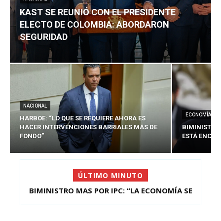
KAST SE REUNIÓ CON EL PRESIDENTE
ELECTO DE COLOMBIA: ABORDARON
SEGURIDAD
NACIONAL
ECONOMÍA
HARBOE: “LO QUE SE REQUIERE AHORA ES
HACER INTERVENCIONES BARRIALES MÁS DE
BIMINISTRO
FONDO”
ESTÁ ENCAU
ÚLTIMO MINUTO
BIMINISTRO MAS POR IPC: “LA ECONOMÍA SE
KAST SE REUNIÓ CON EL PRESIDENTE ELECTO DE
ESTÁ ENC...
COLOMBIA: A...