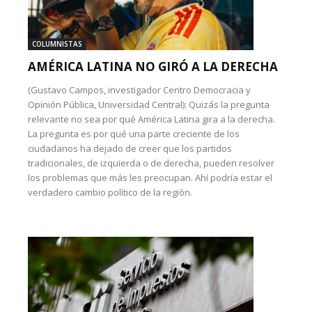
COLUMNISTAS
AMÉRICA LATINA NO GIRÓ A LA DERECHA
(Gustavo Campos, investigador Centro Democracia y
Opinión Pública, Universidad Central): Quizás la pregunta
relevante no sea por qué América Latina gira a la derecha.
La pregunta es por qué una parte creciente de los
ciudadanos ha dejado de creer que los partidos
tradicionales, de izquierda o de derecha, pueden resolver
los problemas que más les preocupan. Ahí podría estar el
verdadero cambio político de la región.