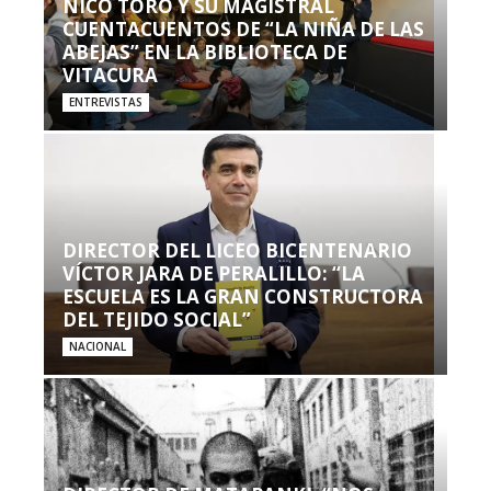
NICO TORO Y SU MAGISTRAL
CUENTACUENTOS DE “LA NIÑA DE LAS
ABEJAS” EN LA BIBLIOTECA DE
VITACURA
ENTREVISTAS
DIRECTOR DEL LICEO BICENTENARIO
VÍCTOR JARA DE PERALILLO: “LA
ESCUELA ES LA GRAN CONSTRUCTORA
DEL TEJIDO SOCIAL”
NACIONAL