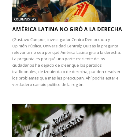
COLUMNISTAS
AMÉRICA LATINA NO GIRÓ A LA DERECHA
(Gustavo Campos, investigador Centro Democracia y
Opinión Pública, Universidad Central): Quizás la pregunta
relevante no sea por qué América Latina gira a la derecha.
La pregunta es por qué una parte creciente de los
ciudadanos ha dejado de creer que los partidos
tradicionales, de izquierda o de derecha, pueden resolver
los problemas que más les preocupan. Ahí podría estar el
verdadero cambio político de la región.