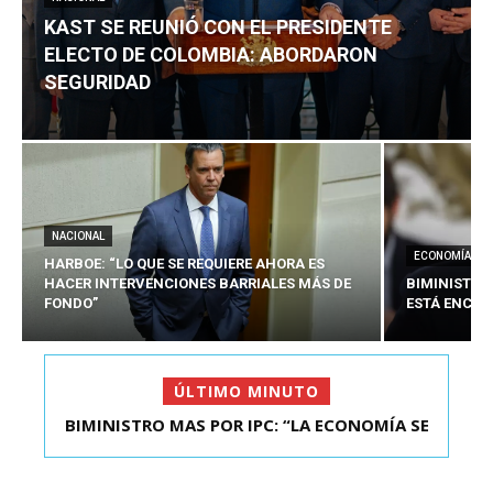
KAST SE REUNIÓ CON EL PRESIDENTE
ELECTO DE COLOMBIA: ABORDARON
SEGURIDAD
NACIONAL
ECONOMÍA
HARBOE: “LO QUE SE REQUIERE AHORA ES
HACER INTERVENCIONES BARRIALES MÁS DE
BIMINISTRO
FONDO”
ESTÁ ENCAU
ÚLTIMO MINUTO
BIMINISTRO MAS POR IPC: “LA ECONOMÍA SE
KAST SE REUNIÓ CON EL PRESIDENTE ELECTO DE
ESTÁ ENC...
COLOMBIA: A...