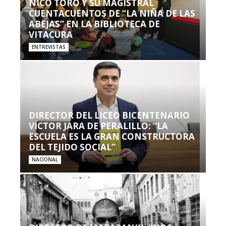
NICO TORO Y SU MAGISTRAL
CUENTACUENTOS DE “LA NIÑA DE LAS
ABEJAS” EN LA BIBLIOTECA DE
VITACURA
ENTREVISTAS
DIRECTOR DEL LICEO BICENTENARIO
VÍCTOR JARA DE PERALILLO: “LA
ESCUELA ES LA GRAN CONSTRUCTORA
DEL TEJIDO SOCIAL”
NACIONAL