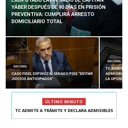
YÁBER DESPUÉS DE 90 DÍAS EN PRISIÓN
PREVENTIVA: CUMPLIRÁ ARRESTO
DOMICILIARIO TOTAL
NACIONAL
NACIONAL
TC ADMITE 
CASO FIDEL ESPINOZA: SENADO PIDE “EVITAR
ADMISIBLES
JUICIOS ANTICIPADOS”
LA OPOSICI
ÚLTIMO MINUTO
TC ADMITE A TRÁMITE Y DECLARA ADMISIBLES
LOS TRES REQU...