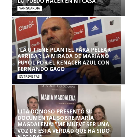
LO PUEDO HACER EN MI CASA’”
VANGUARDIA
“LA U TIENE PLANTEL PARA PELEAR
ARRIBA”: LA MIRADA DE MARIANO
PUYOL POR EL RENACER AZUL CON
FERNANDO GAGO
ENTREVISTAS
LITA DONOSO PRESENTÓ SU
DOCUMENTAL SOBRE MARÍA
MAGDALENA: “ME MUEVE SER UNA
VOZ DE ESTA VERDAD QUE HA SIDO