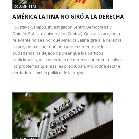
COLUMNISTAS
AMÉRICA LATINA NO GIRÓ A LA DERECHA
(Gustavo Campos, investigador Centro Democracia y
Opinión Pública, Universidad Central): Quizás la pregunta
relevante no sea por qué América Latina gira a la derecha.
La pregunta es por qué una parte creciente de los
ciudadanos ha dejado de creer que los partidos
tradicionales, de izquierda o de derecha, pueden resolver
los problemas que más les preocupan. Ahí podría estar el
verdadero cambio político de la región.